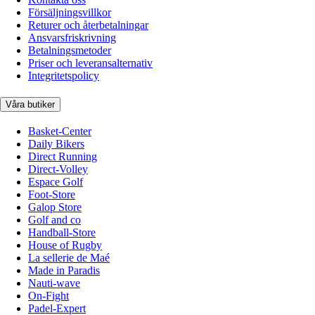
Försäljningsvillkor
Returer och återbetalningar
Ansvarsfriskrivning
Betalningsmetoder
Priser och leveransalternativ
Integritetspolicy
Våra butiker
Basket-Center
Daily Bikers
Direct Running
Direct-Volley
Espace Golf
Foot-Store
Galop Store
Golf and co
Handball-Store
House of Rugby
La sellerie de Maé
Made in Paradis
Nauti-wave
On-Fight
Padel-Expert