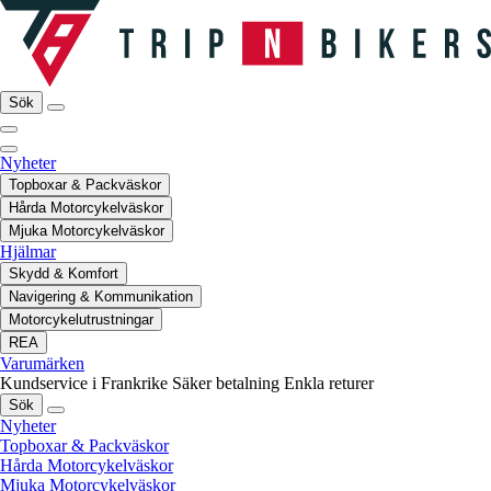
Sök
Nyheter
Topboxar & Packväskor
Hårda Motorcykelväskor
Mjuka Motorcykelväskor
Hjälmar
Skydd & Komfort
Navigering & Kommunikation
Motorcykelutrustningar
REA
Varumärken
Kundservice i Frankrike
Säker betalning
Enkla returer
Sök
Nyheter
Topboxar & Packväskor
Hårda Motorcykelväskor
Mjuka Motorcykelväskor