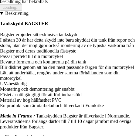
bestallning har bekraftats
Loading...
Beskrivning
Tankskydd BAGSTER
Bagster erbjuder sitt exklusiva tankskydd
I nästan 30 år har detta skydd inte bara skyddat din tank från repor och
stötar, utan det möjliggör också montering av de typiska väskorna från
Bagster med deras traditionella fästsyste
Passar perfekt till din motorcykel
Bevarar formerna och konturerna på din tank
Blir diskret genom att ha den mest passande färgen för din motorcykel
Lätt att underhålla, rengörs under samma förhållanden som din
motorcykel
UV-beständig
Montering och demontering går snabbt
Fästet är otillgängligt för att förhindra stöld
Material av hög hållfasthet PVC
En produkt som är utarbetad och tillverkad i Frankrike
Made in France :
Tankskydden Bagster är tillverkade i Normandie.
Leveranstiderna förlängs därför till 7 till 10 dagar jämfört med övriga
produkter från Bagster.