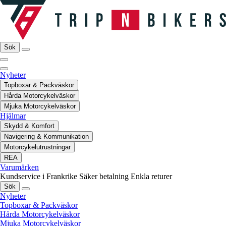
Sök
Nyheter
Topboxar & Packväskor
Hårda Motorcykelväskor
Mjuka Motorcykelväskor
Hjälmar
Skydd & Komfort
Navigering & Kommunikation
Motorcykelutrustningar
REA
Varumärken
Kundservice i Frankrike
Säker betalning
Enkla returer
Sök
Nyheter
Topboxar & Packväskor
Hårda Motorcykelväskor
Mjuka Motorcykelväskor