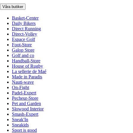
Våra butiker
Basket-Center
Daily Bikers
Direct Running
Direct-Volley
Espace Golf
Foot-Store
Galop Store
Golf and co
Handball-Store
House of Rugby
La sellerie de Maé
Made in Paradis
Nauti-wave
On-Fight
Padel-Expert
Pecheur-Store
Pet and Garden
Slowood Interior
Smash-Expert
Sneak'In
Sneakids
Sport is good