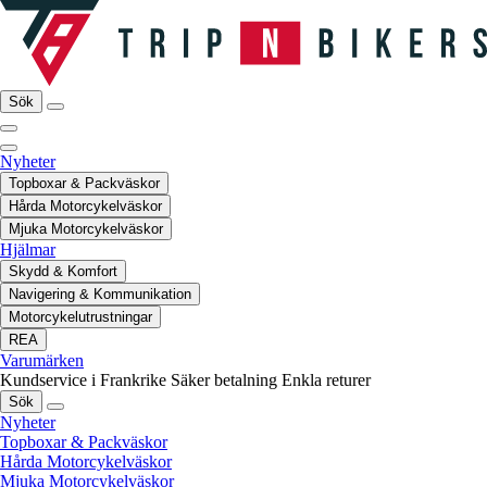
Sök
Nyheter
Topboxar & Packväskor
Hårda Motorcykelväskor
Mjuka Motorcykelväskor
Hjälmar
Skydd & Komfort
Navigering & Kommunikation
Motorcykelutrustningar
REA
Varumärken
Kundservice i Frankrike
Säker betalning
Enkla returer
Sök
Nyheter
Topboxar & Packväskor
Hårda Motorcykelväskor
Mjuka Motorcykelväskor