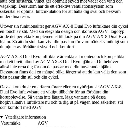
lätta och slitstarka, vilket ger optimalt skydd mot väder och vind och
vägskräp. Dessutom har de ett effektivt ventilationssystem som
säkerställer optimal luftcirkulation för att hålla dig sval och bekväm
under dina resor.
Utöver sin funktionalitet ger AGV AX-8 Dual Evo luftriktare din cykel
en touch av stil. Med sin eleganta design och ikoniska AGV -logotyp
är de det perfekta komplementet till look på din AGV AX-8 Dual Evo-
hjälm. Så att du stolt kan visa din passion för varumärket samtidigt som
du njuter av förbättrat skydd och komfort.
AGV AX-8 Dual Evo luftriktare är enkla att montera och kompatibla
med ett brett utbud av AGV AX-8 Dual Evo hjälmar. Du behöver
alltså inte oroa dig för om de passar med din nuvarande hjälm.
Dessutom finns de i en mängd olika färger så att du kan välja den som
bäst passar din stil och din cykel.
Oavsett om du är en erfaren förare eller en nybörjare är AGV AX-8
Dual Evo luftavvisare ett viktigt tillbehör för att förbättra din
körupplevelse. Så vänta inte längre, lägg vantarna på dessa
högkvalitativa luftriktare nu och ta dig ut på vägen med säkerhet, stil
och komfort med AGV.
Ytterligare information
Varumärke
AGV