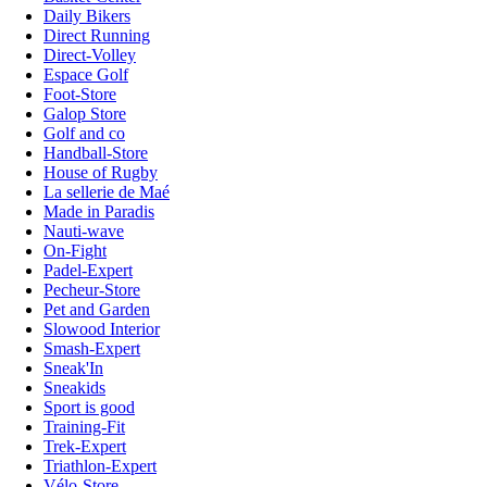
Daily Bikers
Direct Running
Direct-Volley
Espace Golf
Foot-Store
Galop Store
Golf and co
Handball-Store
House of Rugby
La sellerie de Maé
Made in Paradis
Nauti-wave
On-Fight
Padel-Expert
Pecheur-Store
Pet and Garden
Slowood Interior
Smash-Expert
Sneak'In
Sneakids
Sport is good
Training-Fit
Trek-Expert
Triathlon-Expert
Vélo-Store