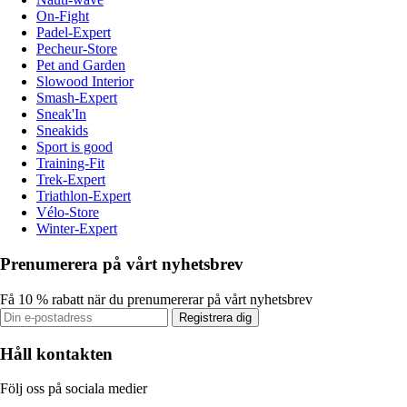
On-Fight
Padel-Expert
Pecheur-Store
Pet and Garden
Slowood Interior
Smash-Expert
Sneak'In
Sneakids
Sport is good
Training-Fit
Trek-Expert
Triathlon-Expert
Vélo-Store
Winter-Expert
Prenumerera på vårt nyhetsbrev
Få 10 % rabatt när du prenumererar på vårt nyhetsbrev
Registrera dig
Håll kontakten
Följ oss på sociala medier