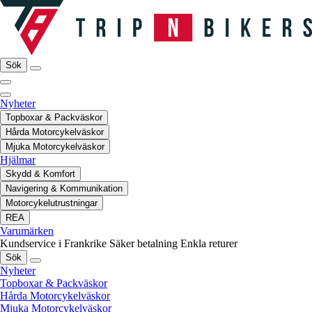
Sök
Nyheter
Topboxar & Packväskor
Hårda Motorcykelväskor
Mjuka Motorcykelväskor
Hjälmar
Skydd & Komfort
Navigering & Kommunikation
Motorcykelutrustningar
REA
Varumärken
Kundservice i Frankrike
Säker betalning
Enkla returer
Sök
Nyheter
Topboxar & Packväskor
Hårda Motorcykelväskor
Mjuka Motorcykelväskor