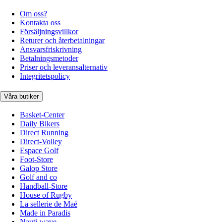
Om oss?
Kontakta oss
Försäljningsvillkor
Returer och återbetalningar
Ansvarsfriskrivning
Betalningsmetoder
Priser och leveransalternativ
Integritetspolicy
Våra butiker
Basket-Center
Daily Bikers
Direct Running
Direct-Volley
Espace Golf
Foot-Store
Galop Store
Golf and co
Handball-Store
House of Rugby
La sellerie de Maé
Made in Paradis
Nauti-wave