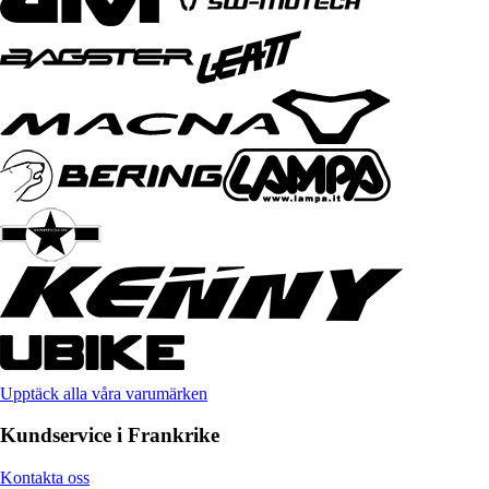
Upptäck alla våra varumärken
Kundservice i Frankrike
Kontakta oss