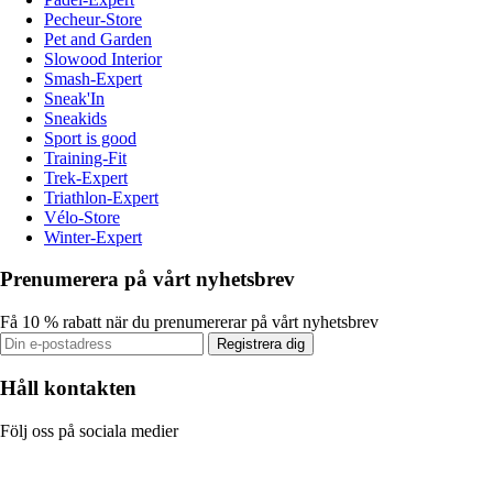
Pecheur-Store
Pet and Garden
Slowood Interior
Smash-Expert
Sneak'In
Sneakids
Sport is good
Training-Fit
Trek-Expert
Triathlon-Expert
Vélo-Store
Winter-Expert
Prenumerera på vårt nyhetsbrev
Få 10 % rabatt när du prenumererar på vårt nyhetsbrev
Registrera dig
Håll kontakten
Följ oss på sociala medier