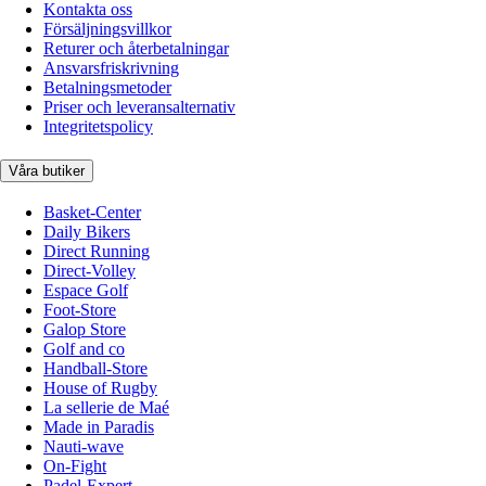
Kontakta oss
Försäljningsvillkor
Returer och återbetalningar
Ansvarsfriskrivning
Betalningsmetoder
Priser och leveransalternativ
Integritetspolicy
Våra butiker
Basket-Center
Daily Bikers
Direct Running
Direct-Volley
Espace Golf
Foot-Store
Galop Store
Golf and co
Handball-Store
House of Rugby
La sellerie de Maé
Made in Paradis
Nauti-wave
On-Fight
Padel-Expert