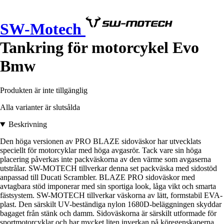
SW-Motech
Tankring för motorcykel Evo
Bmw
Produkten är inte tillgänglig
Alla varianter är slutsålda
Beskrivning
Den höga versionen av PRO BLAZE sidoväskor har utvecklats
speciellt för motorcyklar med höga avgasrör. Tack vare sin höga
placering påverkas inte packväskorna av den värme som avgaserna
utstrålar. SW-MOTECH tillverkar denna set packväska med sidostöd
anpassad till Ducati Scrambler. BLAZE PRO sidoväskor med
avtagbara stöd imponerar med sin sportiga look, låga vikt och smarta
fästsystem. SW-MOTECH tillverkar väskorna av lätt, formstabil EVA-
plast. Den särskilt UV-beständiga nylon 1680D-beläggningen skyddar
bagaget från stänk och damm. Sidoväskorna är särskilt utformade för
sportmotorcyklar och har mycket liten inverkan på köregenskaperna.