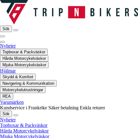
Sök
Nyheter
Topboxar & Packväskor
Hårda Motorcykelväskor
Mjuka Motorcykelväskor
Hjälmar
Skydd & Komfort
Navigering & Kommunikation
Motorcykelutrustningar
REA
Varumärken
Kundservice i Frankrike
Säker betalning
Enkla returer
Sök
Nyheter
Topboxar & Packväskor
Hårda Motorcykelväskor
Mjuka Motorcykelväskor