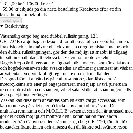
1 312,00 kr
1 196,00 kr
-9%
+59,80 kr
erbjuds pa din nasta bestallning
Krediteras efter att din
bestallning har bekraftats
Loading...
Beskrivning
Vattentålig cargo bag med dubbel rullstängning, 12 l
GRT724B cargo bag är designad för att passa olika reseförhållanden.
Praktisk och lättmanövrerad tack vare sina ergonomiska handtag och
den dubbla rullstängningen, gör den det möjligt att snabbt få tillgång
till sitt innehåll utan att behöva ta av den från motorcykeln.
Bagets kropp är tillverkad av högkvalitativa material som är slitstarka
och högfrekvenssvetsade; avsaknaden av sömmar garanterar att väskan
är vattentät även vid kraftigt regn och extrema förhållanden.
Designad för att användas på enduro-motorcyklar, fästs den på
motorcykelns sits eller på bagagebäraren med hjälp av två justerbara
remmar utrustade med spännen, vilket säkerställer att spänningen hålls
även på ojämna terränger.
Väskan kan dessutom användas som en extra cargo-accessoar, som
kan monteras på sätet eller på locken av aluminiumväskor. De
praktiska remmarna och M.O.L.L.E. systemet som den är utrustad med
gör det också möjligt att montera den i kombination med andra
modeller från Canyon-serien, såsom cargo bag GRT726, för att utöka
bagagekonfigurationen och anpassa den till längre och svårare resor.