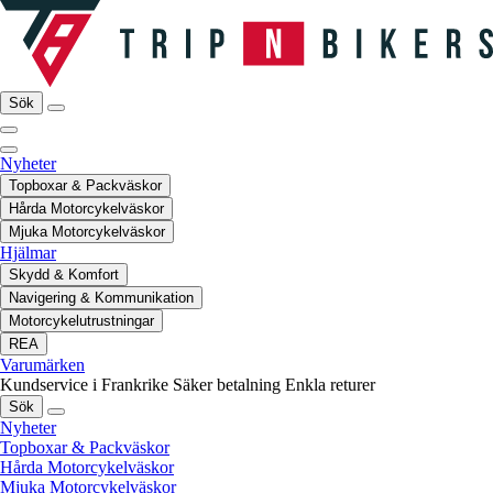
Sök
Nyheter
Topboxar & Packväskor
Hårda Motorcykelväskor
Mjuka Motorcykelväskor
Hjälmar
Skydd & Komfort
Navigering & Kommunikation
Motorcykelutrustningar
REA
Varumärken
Kundservice i Frankrike
Säker betalning
Enkla returer
Sök
Nyheter
Topboxar & Packväskor
Hårda Motorcykelväskor
Mjuka Motorcykelväskor