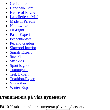
Golf and co
Handball-Store
House of Rugby
La sellerie de Maé
Made in Paradis
Nauti-wave
On-Fight
Padel-Expert
Pecheur-Store
Pet and Garden
Slowood Interior
Smash-Expert
Sneak'In
Sneakids
Sport is good
Training-Fit
Trek-Expert
Triathlon-Expert
Vélo-Store
Winter-Expert
Prenumerera på vårt nyhetsbrev
Få 10 % rabatt när du prenumererar på vårt nyhetsbrev