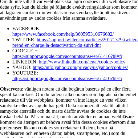
Om du inte vill att vår webbplats ska lagra cookies i din webbläsare för
detta syfte, kan du klicka på följande avaktiveringslänkar som kommer
att lagra en cookie i din webbläsare vars enda syfte är att inaktivera
användningen av andra cookies från samma avsändare.
FACEBOOK:
https://www.facebook.com/help/360595310676682/
TWITTER:
https://support.twitter.com/articles/20171379-twitter-
prend-en-charge-la-desactivation-du-suivi-dnt
GOOGLE +:
https://support.google.com/accounts/answer/61416?hl=fr
LINKEDIN:
http://www.linkedin.com/legal/cookie-policy
YAHOO:
https://info.yahoo.com/privacy/us/yahoo/cookies/
YOUTUBE:
https://support.google.com/accounts/answer/61416?hl=fr
Observera
: vänligen notera att din begäran baseras på en eller flera
specifika cookies. Om du raderar alla cookies som lagrats på din enhet
relaterade till vår webbplats, kommer vi inte längre att veta vilken
samtycke eller avslag du har gett. Detta kommer att leda till att ditt
samtycke återställs och du måste därför avvisa de cookies du inte
önskar behålla. På samma sätt, om du använder en annan webbläsare
kommer du återigen att behöva avstå från dessa cookies eftersom dina
preferenser, liksom cookies som relaterar till dem, beror på
webbläsaren och enheten (dator, tablet, smartphone, etc.) som du