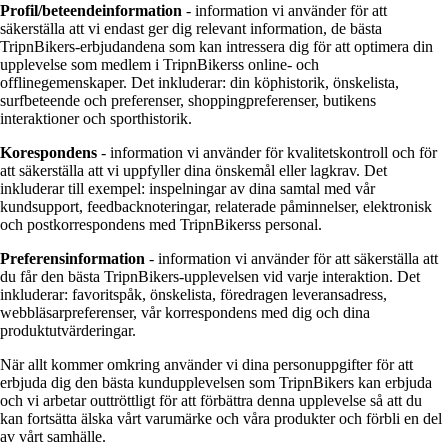
Profil/beteendeinformation
- information vi använder för att
säkerställa att vi endast ger dig relevant information, de bästa
TripnBikers-erbjudandena som kan intressera dig för att optimera din
upplevelse som medlem i TripnBikerss online- och
offlinegemenskaper. Det inkluderar: din köphistorik, önskelista,
surfbeteende och preferenser, shoppingpreferenser, butikens
interaktioner och sporthistorik.
Korespondens
- information vi använder för kvalitetskontroll och för
att säkerställa att vi uppfyller dina önskemål eller lagkrav. Det
inkluderar till exempel: inspelningar av dina samtal med vår
kundsupport, feedbacknoteringar, relaterade påminnelser, elektronisk
och postkorrespondens med TripnBikerss personal.
Preferensinformation
- information vi använder för att säkerställa att
du får den bästa TripnBikers-upplevelsen vid varje interaktion. Det
inkluderar: favoritspåk, önskelista, föredragen leveransadress,
webbläsarpreferenser, vår korrespondens med dig och dina
produktutvärderingar.
När allt kommer omkring använder vi dina personuppgifter för att
erbjuda dig den bästa kundupplevelsen som TripnBikers kan erbjuda
och vi arbetar outtröttligt för att förbättra denna upplevelse så att du
kan fortsätta älska vårt varumärke och våra produkter och förbli en del
av vårt samhälle.