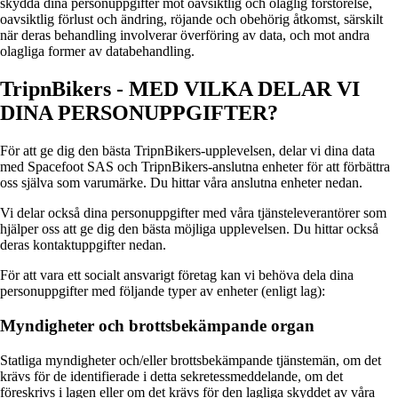
skydda dina personuppgifter mot oavsiktlig och olaglig förstörelse,
oavsiktlig förlust och ändring, röjande och obehörig åtkomst, särskilt
när deras behandling involverar överföring av data, och mot andra
olagliga former av databehandling.
TripnBikers - MED VILKA DELAR VI
DINA PERSONUPPGIFTER?
För att ge dig den bästa TripnBikers-upplevelsen, delar vi dina data
med Spacefoot SAS och TripnBikers-anslutna enheter för att förbättra
oss själva som varumärke. Du hittar våra anslutna enheter nedan.
Vi delar också dina personuppgifter med våra tjänsteleverantörer som
hjälper oss att ge dig den bästa möjliga upplevelsen. Du hittar också
deras kontaktuppgifter nedan.
För att vara ett socialt ansvarigt företag kan vi behöva dela dina
personuppgifter med följande typer av enheter (enligt lag):
Myndigheter och brottsbekämpande organ
Statliga myndigheter och/eller brottsbekämpande tjänstemän, om det
krävs för de identifierade i detta sekretessmeddelande, om det
föreskrivs i lagen eller om det krävs för den lagliga skyddet av våra