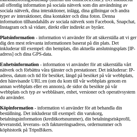
all offentlig information på sociala nätverk som din användning av
sociala nätverk, dina interaktioner, inlägg, dina gillningar och andra
typer av interaktioner, dina kontakter och dina foton. Denna
information tillhandahålls av sociala nätverk som Facebook, Snapchat,
Instagram och så vidare, direkt eller indirekt av byråer.
Platsinformation
- information vi använder för att säkerställa att vi ger
dig den mest relevanta informationen baserat på din plats. Det
inkluderar till exempel: din hemplats, din aktuella anslutningsplats [IP-
adress] och dina GPS-data.
Enhetsinformation
- information vi använder för att säkerställa vårt
nätverk och förbättra våra tjänster och prestationer. Det inkluderar: IP-
adress, datum och tid för besöket, längd på besöket på vår webbplats,
den hänvisande URL:en (om du kom till vår webbplats genom en
annan webbplats eller en annons), de sidor du besökte på vår
webbplats och typ av webbläsare, enhet, versioner och operativsystem
du använder.
Köpinformation
- information vi använder för att behandla din
beställning. Det inkluderar till exempel: din varukorg,
betalningsinformation (kreditkortsnummer), din betalningsriskprofil,
leveranstid, leverans- och faktureringsadress, ordernummer och
köphistorik på TripnBikers.