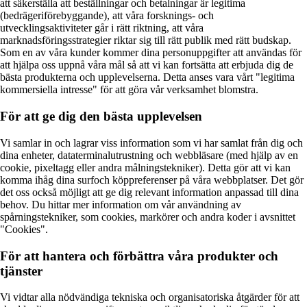
att säkerställa att beställningar och betalningar är legitima
(bedrägeriförebyggande), att våra forsknings- och
utvecklingsaktiviteter går i rätt riktning, att våra
marknadsföringsstrategier riktar sig till rätt publik med rätt budskap.
Som en av våra kunder kommer dina personuppgifter att användas för
att hjälpa oss uppnå våra mål så att vi kan fortsätta att erbjuda dig de
bästa produkterna och upplevelserna. Detta anses vara vårt "legitima
kommersiella intresse" för att göra vår verksamhet blomstra.
För att ge dig den bästa upplevelsen
Vi samlar in och lagrar viss information som vi har samlat från dig och
dina enheter, dataterminalutrustning och webbläsare (med hjälp av en
cookie, pixeltagg eller andra målningstekniker). Detta gör att vi kan
komma ihåg dina surfoch köppreferenser på våra webbplatser. Det gör
det oss också möjligt att ge dig relevant information anpassad till dina
behov. Du hittar mer information om vår användning av
spårningstekniker, som cookies, markörer och andra koder i avsnittet
"Cookies".
För att hantera och förbättra våra produkter och
tjänster
Vi vidtar alla nödvändiga tekniska och organisatoriska åtgärder för att