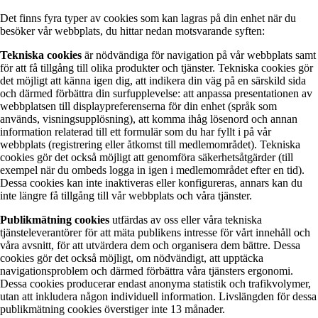
Det finns fyra typer av cookies som kan lagras på din enhet när du
besöker vår webbplats, du hittar nedan motsvarande syften:
Tekniska cookies
är nödvändiga för navigation på vår webbplats samt
för att få tillgång till olika produkter och tjänster. Tekniska cookies gör
det möjligt att känna igen dig, att indikera din väg på en särskild sida
och därmed förbättra din surfupplevelse: att anpassa presentationen av
webbplatsen till displaypreferenserna för din enhet (språk som
används, visningsupplösning), att komma ihåg lösenord och annan
information relaterad till ett formulär som du har fyllt i på vår
webbplats (registrering eller åtkomst till medlemområdet). Tekniska
cookies gör det också möjligt att genomföra säkerhetsåtgärder (till
exempel när du ombeds logga in igen i medlemområdet efter en tid).
Dessa cookies kan inte inaktiveras eller konfigureras, annars kan du
inte längre få tillgång till vår webbplats och våra tjänster.
Publikmätning cookies
utfärdas av oss eller våra tekniska
tjänsteleverantörer för att mäta publikens intresse för vårt innehåll och
våra avsnitt, för att utvärdera dem och organisera dem bättre. Dessa
cookies gör det också möjligt, om nödvändigt, att upptäcka
navigationsproblem och därmed förbättra våra tjänsters ergonomi.
Dessa cookies producerar endast anonyma statistik och trafikvolymer,
utan att inkludera någon individuell information. Livslängden för dessa
publikmätning cookies överstiger inte 13 månader.