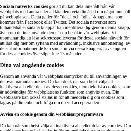
Sociala nätverks cookies
gör att du kan dela innehåll från vår
webbplats med andra eller att låta dem veta din åsikt om något innehåll
på webbplatsen. Detta gäller för "dela" och "gilla"-knapparna, som
kommer från Facebook eller Twitter. Det sociala nätverket som
tillhandahåller sådana knappar kan identifiera dig genom denna knapp,
även om du inte använde den när du besökte vår webbplats. Vi
uppmanar dig att läsa sekretesspolicyerna för dessa sociala nätverk för
att lära dig mer om syftena med användning, inklusive annonsering, av
de surfinformationer de kan samla in via dessa knappar. Livslängden
för dessa cookies överstiger inte 13 månader.
Dina val angående cookies
Genom att använda vår webbplats samtycker du till användningen av
de ovan nämnda cookies. Du kan dock när som helst välja att
inaktivera alla eller delar av dessa cookies, utom tekniska cookies, som
är nödvändiga för webbplatsens funktion som angivits ovan. Din
webbläsare kan också ställas in för att meddela dig om cookies som
lagras på din enhet och fråga om du vill acceptera dem.
Avvisa en cookie genom din webbläsarprogramvara
Du kan när som helst välja att inaktivera alla eller delar av cookies. Din
webbläsare kan också ställas in för att meddela dig om cookies som