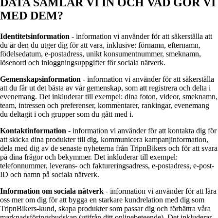
DATA SAMLAR VI IN OCH VAD GÖR VI
MED DEM?
Identitetsinformation
- information vi använder för att säkerställa att
du är den du utger dig för att vara, inklusive: förnamn, efternamn,
födelsedatum, e-postadress, unikt konsumentnummer, smeknamn,
lösenord och inloggningsuppgifter för sociala nätverk.
Gemenskapsinformation
- information vi använder för att säkerställa
att du får ut det bästa av vår gemenskap, som att registrera och delta i
evenemang. Det inkluderar till exempel: dina foton, videor, smeknamn,
team, intressen och preferenser, kommentarer, rankingar, evenemang
du deltagit i och grupper som du gått med i.
Kontaktinformation
- information vi använder för att kontakta dig för
att skicka dina produkter till dig, kommunicera kampanjinformation,
dela med dig av de senaste nyheterna från TripnBikers och för att svara
på dina frågor och bekymmer. Det inkluderar till exempel:
telefonnummer, leverans- och faktureringsadress, e-postadress, e-post-
ID och namn på sociala nätverk.
Information om sociala nätverk
- information vi använder för att lära
oss mer om dig för att bygga en starkare kundrelation med dig som
TripnBikers-kund, skapa produkter som passar dig och förbättra våra
marknadsföringsbudskap (utifrån ditt onlinebeteende). Det inkluderar