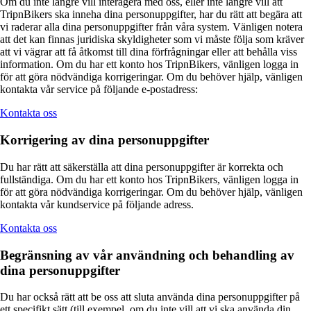
Om du inte längre vill interagera med oss, eller inte längre vill att
TripnBikers ska inneha dina personuppgifter, har du rätt att begära att
vi raderar alla dina personuppgifter från våra system. Vänligen notera
att det kan finnas juridiska skyldigheter som vi måste följa som kräver
att vi vägrar att få åtkomst till dina förfrågningar eller att behålla viss
information. Om du har ett konto hos TripnBikers, vänligen logga in
för att göra nödvändiga korrigeringar. Om du behöver hjälp, vänligen
kontakta vår service på följande e-postadress:
Kontakta oss
Korrigering av dina personuppgifter
Du har rätt att säkerställa att dina personuppgifter är korrekta och
fullständiga. Om du har ett konto hos TripnBikers, vänligen logga in
för att göra nödvändiga korrigeringar. Om du behöver hjälp, vänligen
kontakta vår kundservice på följande adress.
Kontakta oss
Begränsning av vår användning och behandling av
dina personuppgifter
Du har också rätt att be oss att sluta använda dina personuppgifter på
ett specifikt sätt (till exempel, om du inte vill att vi ska använda din