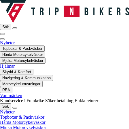
Sök
Nyheter
Topboxar & Packväskor
Hårda Motorcykelväskor
Mjuka Motorcykelväskor
Hjälmar
Skydd & Komfort
Navigering & Kommunikation
Motorcykelutrustningar
REA
Varumärken
Kundservice i Frankrike
Säker betalning
Enkla returer
Sök
Nyheter
Topboxar & Packväskor
Hårda Motorcykelväskor
Mjuka Motorcykelväskor