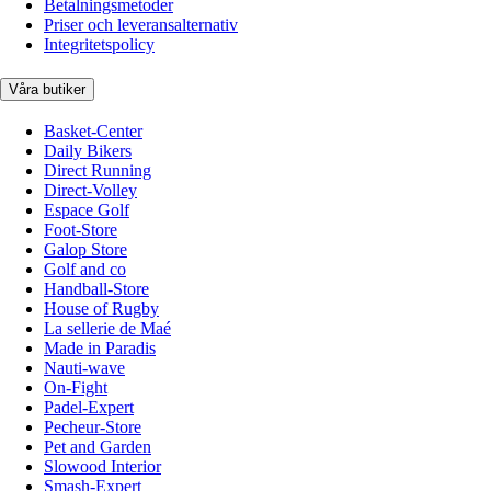
Betalningsmetoder
Priser och leveransalternativ
Integritetspolicy
Våra butiker
Basket-Center
Daily Bikers
Direct Running
Direct-Volley
Espace Golf
Foot-Store
Galop Store
Golf and co
Handball-Store
House of Rugby
La sellerie de Maé
Made in Paradis
Nauti-wave
On-Fight
Padel-Expert
Pecheur-Store
Pet and Garden
Slowood Interior
Smash-Expert