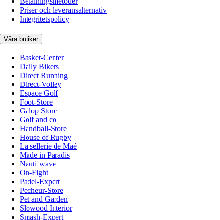
Betalningsmetoder
Priser och leveransalternativ
Integritetspolicy
Våra butiker
Basket-Center
Daily Bikers
Direct Running
Direct-Volley
Espace Golf
Foot-Store
Galop Store
Golf and co
Handball-Store
House of Rugby
La sellerie de Maé
Made in Paradis
Nauti-wave
On-Fight
Padel-Expert
Pecheur-Store
Pet and Garden
Slowood Interior
Smash-Expert