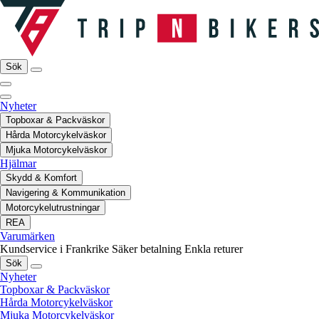
Sök
Nyheter
Topboxar & Packväskor
Hårda Motorcykelväskor
Mjuka Motorcykelväskor
Hjälmar
Skydd & Komfort
Navigering & Kommunikation
Motorcykelutrustningar
REA
Varumärken
Kundservice i Frankrike
Säker betalning
Enkla returer
Sök
Nyheter
Topboxar & Packväskor
Hårda Motorcykelväskor
Mjuka Motorcykelväskor