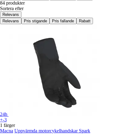
84 produkter
Sortera efter
Relevans
Relevans
Pris stigande
Pris fallande
Rabatt
24h
+-3
1 färger
Macna
Uppvärmda motorcykelhandskar Spark