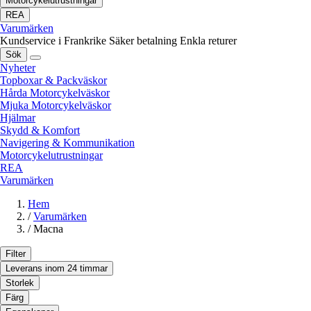
Motorcykelutrustningar
REA
Varumärken
Kundservice i Frankrike
Säker betalning
Enkla returer
Sök
Nyheter
Topboxar & Packväskor
Hårda Motorcykelväskor
Mjuka Motorcykelväskor
Hjälmar
Skydd & Komfort
Navigering & Kommunikation
Motorcykelutrustningar
REA
Varumärken
Hem
/
Varumärken
/
Macna
Filter
Leverans inom 24 timmar
Storlek
Färg