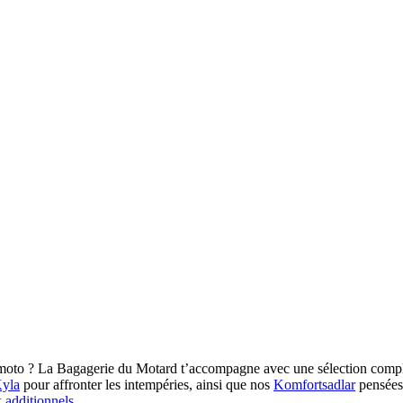
oto ? La Bagagerie du Motard t’accompagne avec une sélection complèt
yla
pour affronter les intempéries, ainsi que nos
Komfortsadlar
pensées 
x additionnels
.