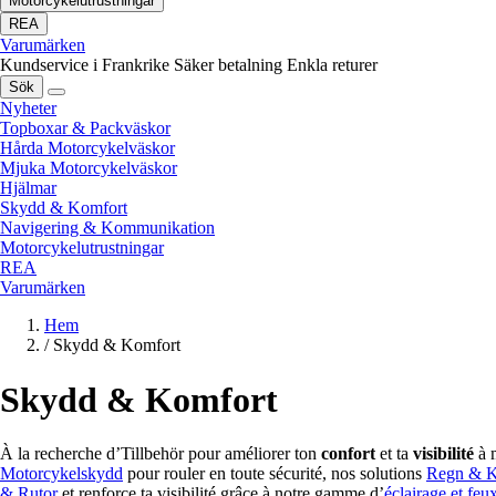
Motorcykelutrustningar
REA
Varumärken
Kundservice i Frankrike
Säker betalning
Enkla returer
Sök
Nyheter
Topboxar & Packväskor
Hårda Motorcykelväskor
Mjuka Motorcykelväskor
Hjälmar
Skydd & Komfort
Navigering & Kommunikation
Motorcykelutrustningar
REA
Varumärken
Hem
/
Skydd & Komfort
Skydd & Komfort
À la recherche d’Tillbehör pour améliorer ton
confort
et ta
visibilité
à m
Motorcykelskydd
pour rouler en toute sécurité, nos solutions
Regn & K
& Rutor
et renforce ta visibilité grâce à notre gamme d’
éclairage et feu