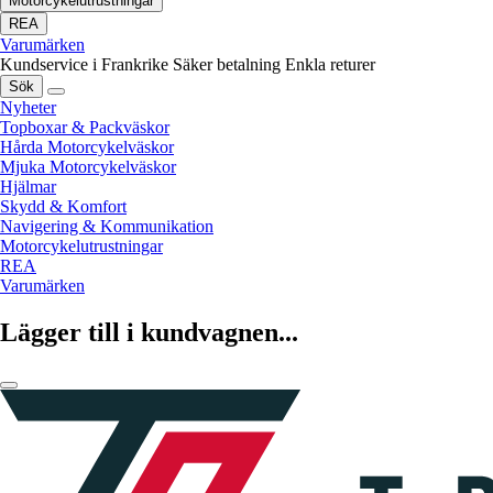
Motorcykelutrustningar
REA
Varumärken
Kundservice i Frankrike
Säker betalning
Enkla returer
Sök
Nyheter
Topboxar & Packväskor
Hårda Motorcykelväskor
Mjuka Motorcykelväskor
Hjälmar
Skydd & Komfort
Navigering & Kommunikation
Motorcykelutrustningar
REA
Varumärken
Lägger till i kundvagnen...