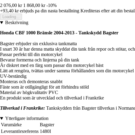
2 076,00 kr
1 868,00 kr
-10%
+93,40 kr
erbjuds pa din nasta bestallning
Krediteras efter att din besta
Loading...
Beskrivning
Honda CBF 1000 Bränsle 2004-2013 - Tankskydd Bagster
Bagster erbjuder sin exklusiva tankmatta
I snart 30 år har denna matta skyddat din tank från repor och stötar, oc
Passar perfekt till din motorcykel
Bevarar formerna och linjerna på din tank
Är diskret med en färg som passar din motorcykel bäst
Lätt att rengöra, tvättas under samma förhållanden som din motorcykel
UV-beständig
Monteras och demonteras snabbt
Fäste som är otillgängligt för att förhindra stöld
Material av högkvalitativ PVC
En produkt som är utvecklad och tillverkad i Frankrike
Tillverkad i Frankrike:
Tankskydden från Bagster tillverkas i Normandie.
Ytterligare information
Varumärke
Bagster
Leverantörsreferens
1480I