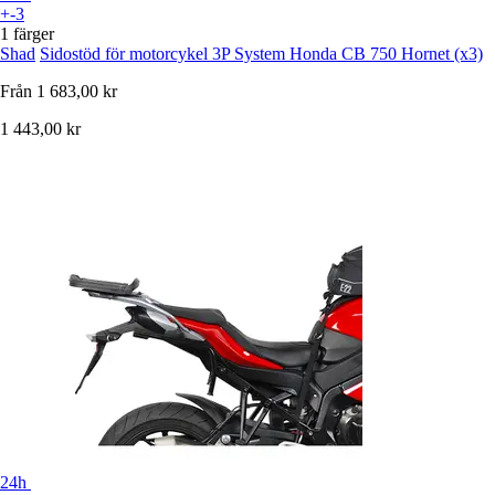
+-3
1 färger
Shad
Sidostöd för motorcykel 3P System Honda CB 750 Hornet (x3)
Från
1 683,00 kr
1 443,00 kr
24h