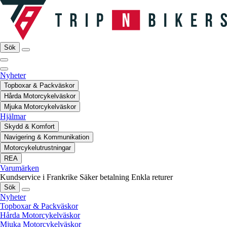
Sök
Nyheter
Topboxar & Packväskor
Hårda Motorcykelväskor
Mjuka Motorcykelväskor
Hjälmar
Skydd & Komfort
Navigering & Kommunikation
Motorcykelutrustningar
REA
Varumärken
Kundservice i Frankrike
Säker betalning
Enkla returer
Sök
Nyheter
Topboxar & Packväskor
Hårda Motorcykelväskor
Mjuka Motorcykelväskor