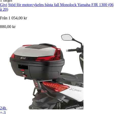
1 färger
Givi
Stöd för motorcykelns bästa fall Monolock Yamaha FJR 1300 (06
à 20)
Från
1 054,00 kr
880,00 kr
24h
+-3