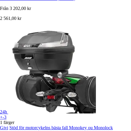
Från
3 202,00 kr
2 561,00 kr
24h
+-3
1 färger
Givi
Stöd för motorcykelns bästa fall Monokey ou Monolock