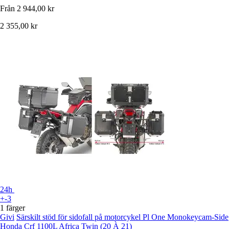
Från
2 944,00 kr
2 355,00 kr
24h
+-3
1 färger
Givi
Särskilt stöd för sidofall på motorcykel Pl One Monokeycam-Side
Honda Crf 1100L Africa Twin (20 À 21)