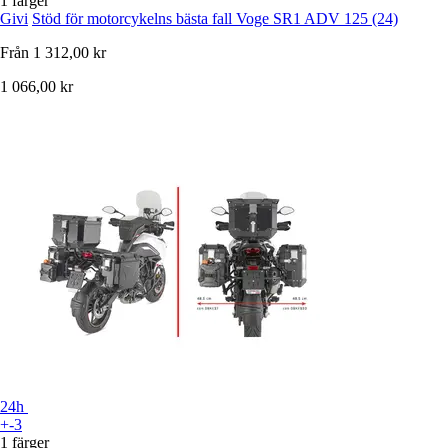
1 färger
Givi
Stöd för motorcykelns bästa fall Voge SR1 ADV 125 (24)
Från
1 312,00 kr
1 066,00 kr
24h
+-3
1 färger