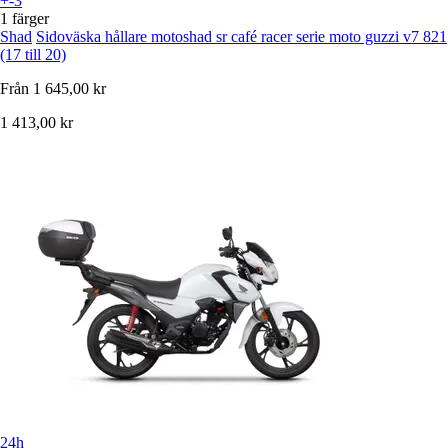
+-3
1 färger
Shad
Sidoväska hållare motoshad sr café racer serie moto guzzi v7 821
(17 till 20)
Från
1 645,00 kr
1 413,00 kr
24h