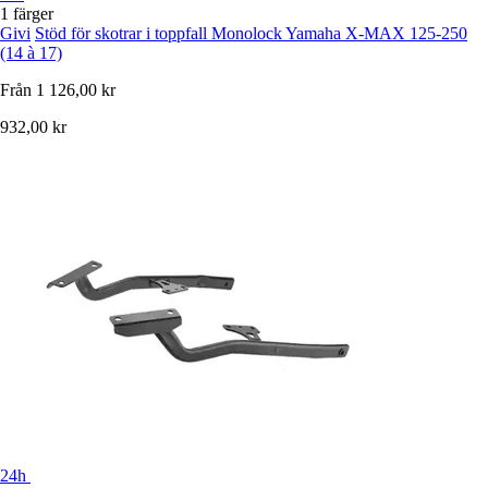
1 färger
Givi
Stöd för skotrar i toppfall Monolock Yamaha X-MAX 125-250
(14 à 17)
Från
1 126,00 kr
932,00 kr
24h