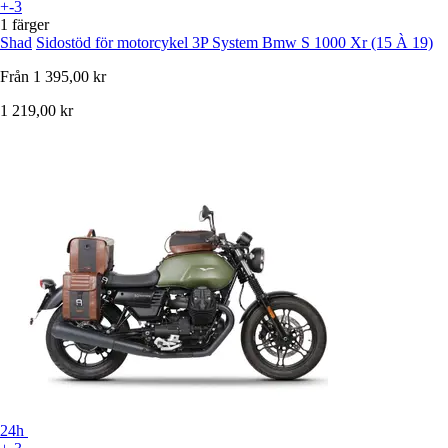
+-3
1 färger
Shad
Sidostöd för motorcykel 3P System Bmw S 1000 Xr (15 À 19)
Från
1 395,00 kr
1 219,00 kr
24h