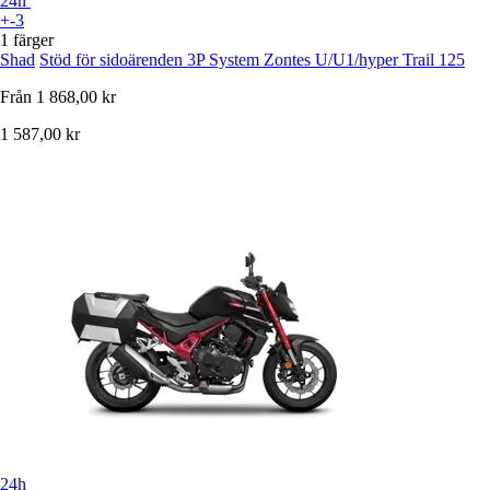
24h
+-3
1 färger
Shad
Stöd för sidoärenden 3P System Zontes U/U1/hyper Trail 125
Från
1 868,00 kr
1 587,00 kr
24h