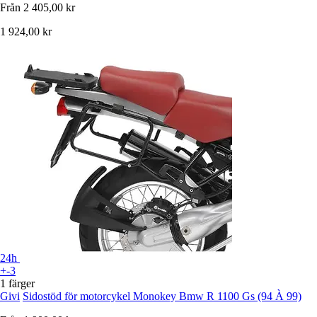
Från
2 405,00 kr
1 924,00 kr
24h
+-3
1 färger
Givi
Sidostöd för motorcykel Monokey Bmw R 1100 Gs (94 À 99)