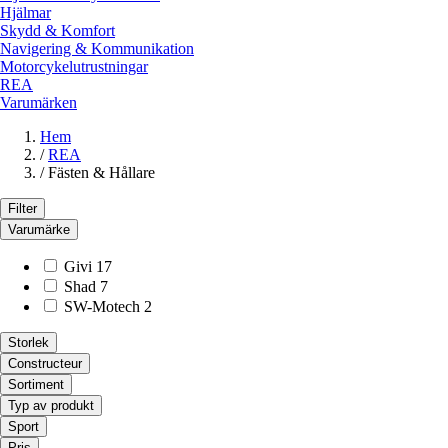
Hjälmar
Skydd & Komfort
Navigering & Kommunikation
Motorcykelutrustningar
REA
Varumärken
Hem
/
REA
/
Fästen & Hållare
Filter
Varumärke
Givi
17
Shad
7
SW-Motech
2
Storlek
Constructeur
Sortiment
Typ av produkt
Sport
Pris