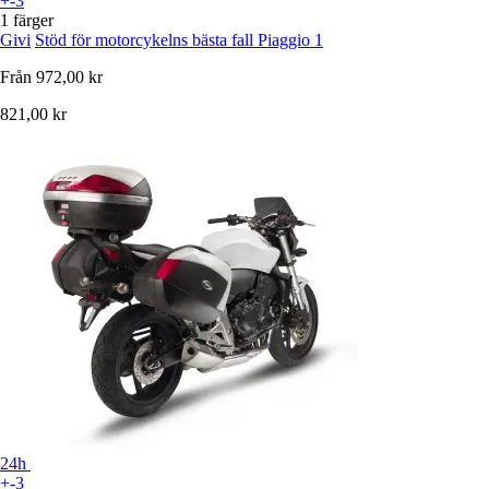
+-3
1 färger
Givi
Stöd för motorcykelns bästa fall Piaggio 1
Från
972,00 kr
821,00 kr
24h
+-3