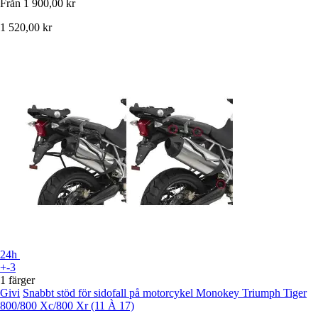
Från
1 900,00 kr
1 520,00 kr
24h
+-3
1 färger
Givi
Snabbt stöd för sidofall på motorcykel Monokey Triumph Tiger
800/800 Xc/800 Xr (11 À 17)