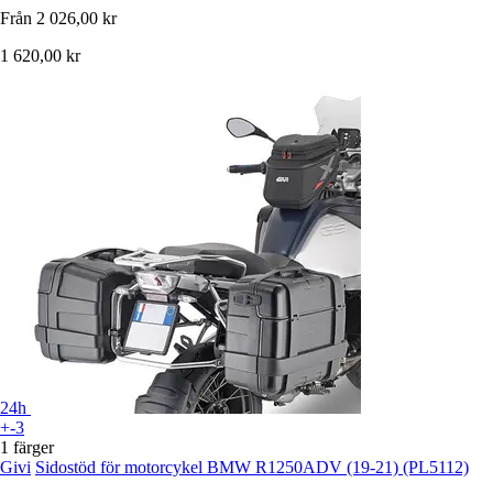
Från
2 026,00 kr
1 620,00 kr
24h
+-3
1 färger
Givi
Sidostöd för motorcykel BMW R1250ADV (19-21) (PL5112)