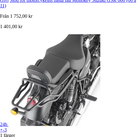
Givi
Stöd för motorcykelns bästa fall Monokey Suzuki GSR 600 (06 à
11)
Från
1 752,00 kr
1 401,00 kr
24h
+-3
1 färger