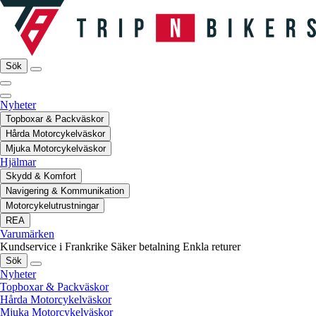
Sök
Nyheter
Topboxar & Packväskor
Hårda Motorcykelväskor
Mjuka Motorcykelväskor
Hjälmar
Skydd & Komfort
Navigering & Kommunikation
Motorcykelutrustningar
REA
Varumärken
Kundservice i Frankrike
Säker betalning
Enkla returer
Sök
Nyheter
Topboxar & Packväskor
Hårda Motorcykelväskor
Mjuka Motorcykelväskor