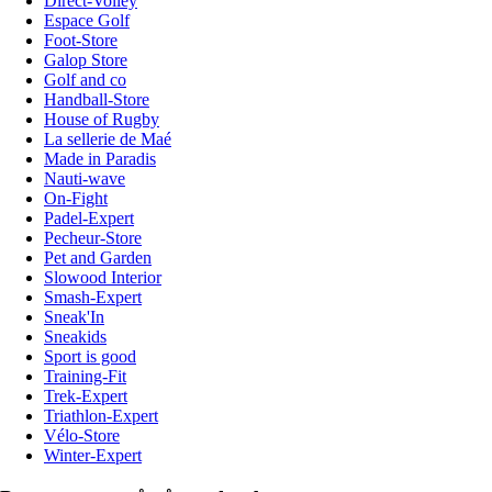
Direct-Volley
Espace Golf
Foot-Store
Galop Store
Golf and co
Handball-Store
House of Rugby
La sellerie de Maé
Made in Paradis
Nauti-wave
On-Fight
Padel-Expert
Pecheur-Store
Pet and Garden
Slowood Interior
Smash-Expert
Sneak'In
Sneakids
Sport is good
Training-Fit
Trek-Expert
Triathlon-Expert
Vélo-Store
Winter-Expert