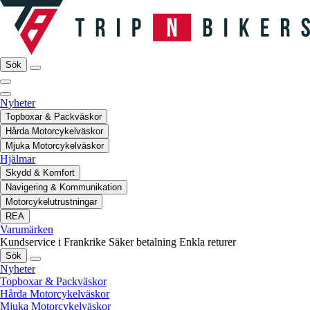
Sök
Nyheter
Topboxar & Packväskor
Hårda Motorcykelväskor
Mjuka Motorcykelväskor
Hjälmar
Skydd & Komfort
Navigering & Kommunikation
Motorcykelutrustningar
REA
Varumärken
Kundservice i Frankrike
Säker betalning
Enkla returer
Sök
Nyheter
Topboxar & Packväskor
Hårda Motorcykelväskor
Mjuka Motorcykelväskor