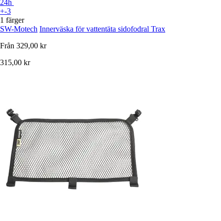
24h
+-3
1 färger
SW-Motech
Innerväska för vattentäta sidofodral Trax
Från
329,00 kr
315,00 kr