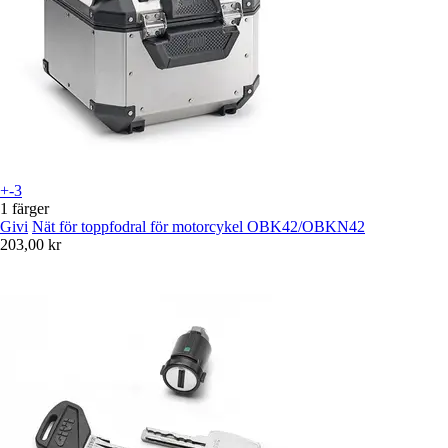
+-3
1 färger
Givi
Nät för toppfodral för motorcykel OBK42/OBKN42
203,00 kr