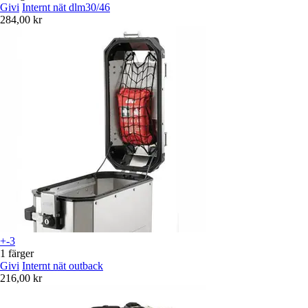
Givi
Internt nät dlm30/46
284,00 kr
+-3
1 färger
Givi
Internt nät outback
216,00 kr