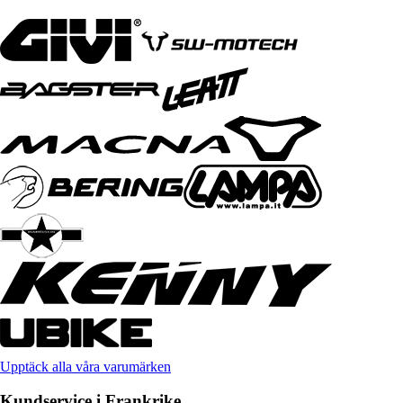
Upptäck alla våra varumärken
Kundservice i Frankrike