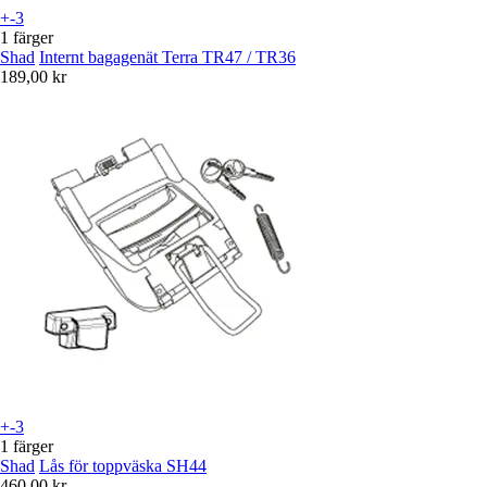
+-3
1 färger
Shad
Internt bagagenät Terra TR47 / TR36
189,00 kr
+-3
1 färger
Shad
Lås för toppväska SH44
460,00 kr