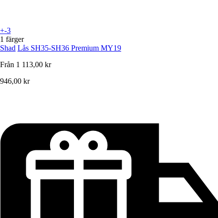
+-3
1 färger
Shad
Lås SH35-SH36 Premium MY19
Från
1 113,00 kr
946,00 kr