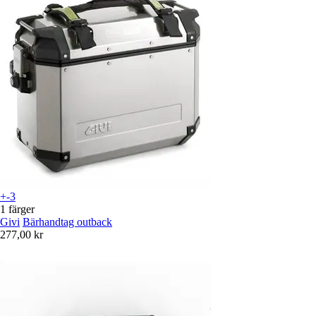
+-3
1 färger
Givi
Bärhandtag outback
277,00 kr