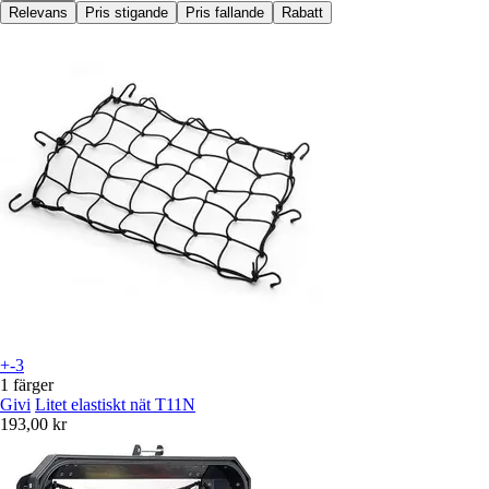
Relevans
Pris stigande
Pris fallande
Rabatt
+-3
1 färger
Givi
Litet elastiskt nät T11N
193,00 kr