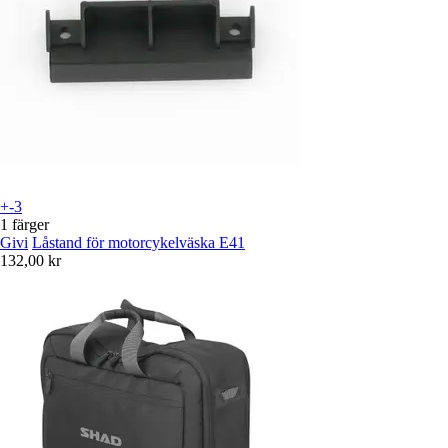
+-3
1 färger
Givi
Låstand för motorcykelväska E41
132,00 kr