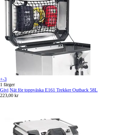
+-3
1 färger
Givi
Nät för toppväska E161 Trekker Outback 58L
223,00 kr