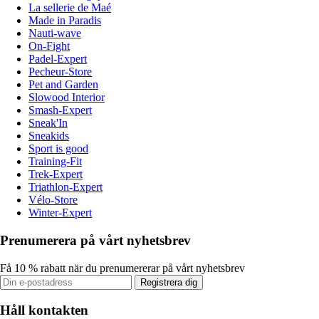
La sellerie de Maé
Made in Paradis
Nauti-wave
On-Fight
Padel-Expert
Pecheur-Store
Pet and Garden
Slowood Interior
Smash-Expert
Sneak'In
Sneakids
Sport is good
Training-Fit
Trek-Expert
Triathlon-Expert
Vélo-Store
Winter-Expert
Prenumerera på vårt nyhetsbrev
Få 10 % rabatt när du prenumererar på vårt nyhetsbrev
Registrera dig
Håll kontakten