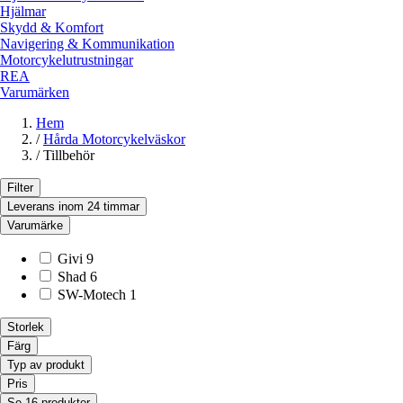
Hjälmar
Skydd & Komfort
Navigering & Kommunikation
Motorcykelutrustningar
REA
Varumärken
Hem
/
Hårda Motorcykelväskor
/
Tillbehör
Filter
Leverans inom 24 timmar
Varumärke
Givi
9
Shad
6
SW-Motech
1
Storlek
Färg
Typ av produkt
Pris
Se 16 produkter