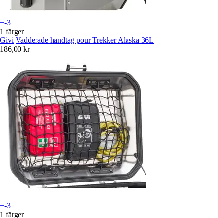
+-3
1 färger
Givi
Vadderade handtag pour Trekker Alaska 36L
186,00 kr
+-3
1 färger