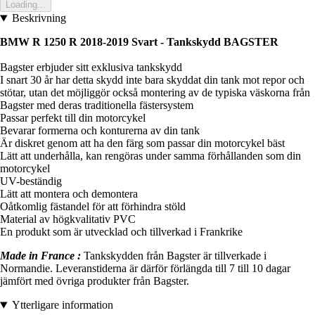
Loading...
Beskrivning
BMW R 1250 R 2018-2019 Svart - Tankskydd BAGSTER
Bagster erbjuder sitt exklusiva tankskydd
I snart 30 år har detta skydd inte bara skyddat din tank mot repor och
stötar, utan det möjliggör också montering av de typiska väskorna från
Bagster med deras traditionella fästersystem
Passar perfekt till din motorcykel
Bevarar formerna och konturerna av din tank
Är diskret genom att ha den färg som passar din motorcykel bäst
Lätt att underhålla, kan rengöras under samma förhållanden som din
motorcykel
UV-beständig
Lätt att montera och demontera
Oåtkomlig fästandel för att förhindra stöld
Material av högkvalitativ PVC
En produkt som är utvecklad och tillverkad i Frankrike
Made in France :
Tankskydden från Bagster är tillverkade i
Normandie. Leveranstiderna är därför förlängda till 7 till 10 dagar
jämfört med övriga produkter från Bagster.
Ytterligare information