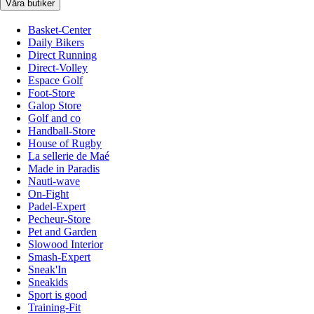
Våra butiker
Basket-Center
Daily Bikers
Direct Running
Direct-Volley
Espace Golf
Foot-Store
Galop Store
Golf and co
Handball-Store
House of Rugby
La sellerie de Maé
Made in Paradis
Nauti-wave
On-Fight
Padel-Expert
Pecheur-Store
Pet and Garden
Slowood Interior
Smash-Expert
Sneak'In
Sneakids
Sport is good
Training-Fit