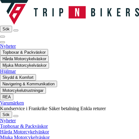
Sök
Nyheter
Topboxar & Packväskor
Hårda Motorcykelväskor
Mjuka Motorcykelväskor
Hjälmar
Skydd & Komfort
Navigering & Kommunikation
Motorcykelutrustningar
REA
Varumärken
Kundservice i Frankrike
Säker betalning
Enkla returer
Sök
Nyheter
Topboxar & Packväskor
Hårda Motorcykelväskor
Mjuka Motorcykelväskor