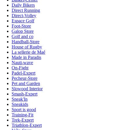
Daily Bikers
Direct Running
Direct-Volley
Espace Golf
Foot-Store
Galop Store
Golf and co
Handball-Store
House of Rugby
La sellerie de Maé
Made in Paradis
Nauti-wave
On-Fight
Padel-Expert
Pecheur-Store
Pet and Garden
Slowood Interior
Smash-Expert
Sneak'In
Sneakids
Sport is good
Training-Fit
Trek-Expert
Triathlon-Expert