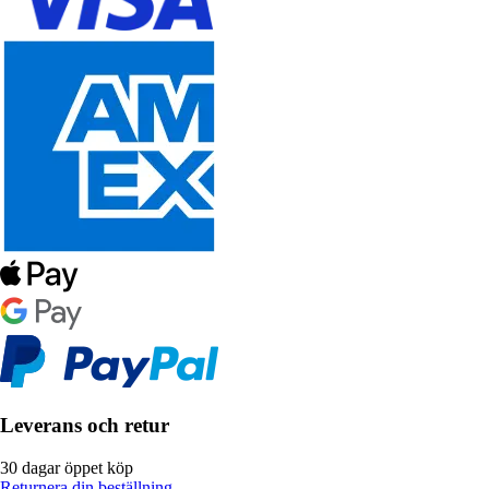
Leverans och retur
30 dagar öppet köp
Returnera din beställning