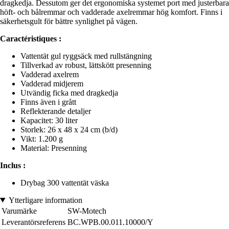
dragkedja. Dessutom ger det ergonomiska systemet port med justerbara
höft- och bålremmar och vadderade axelremmar hög komfort. Finns i
säkerhetsgult för bättre synlighet på vägen.
Caractéristiques :
Vattentät gul ryggsäck med rullstängning
Tillverkad av robust, lättskött presenning
Vadderad axelrem
Vadderad midjerem
Utvändig ficka med dragkedja
Finns även i grått
Reflekterande detaljer
Kapacitet: 30 liter
Storlek: 26 x 48 x 24 cm (b/d)
Vikt: 1.200 g
Material: Presenning
Inclus :
Drybag 300 vattentät väska
Ytterligare information
Varumärke
SW-Motech
Leverantörsreferens
BC.WPB.00.011.10000/Y