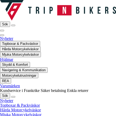
Sök
Nyheter
Topboxar & Packväskor
Hårda Motorcykelväskor
Mjuka Motorcykelväskor
Hjälmar
Skydd & Komfort
Navigering & Kommunikation
Motorcykelutrustningar
REA
Varumärken
Kundservice i Frankrike
Säker betalning
Enkla returer
Sök
Nyheter
Topboxar & Packväskor
Hårda Motorcykelväskor
Mjuka Motorcykelväskor