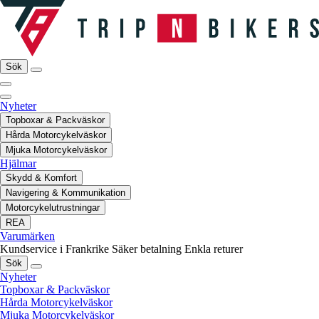
Sök
Nyheter
Topboxar & Packväskor
Hårda Motorcykelväskor
Mjuka Motorcykelväskor
Hjälmar
Skydd & Komfort
Navigering & Kommunikation
Motorcykelutrustningar
REA
Varumärken
Kundservice i Frankrike
Säker betalning
Enkla returer
Sök
Nyheter
Topboxar & Packväskor
Hårda Motorcykelväskor
Mjuka Motorcykelväskor