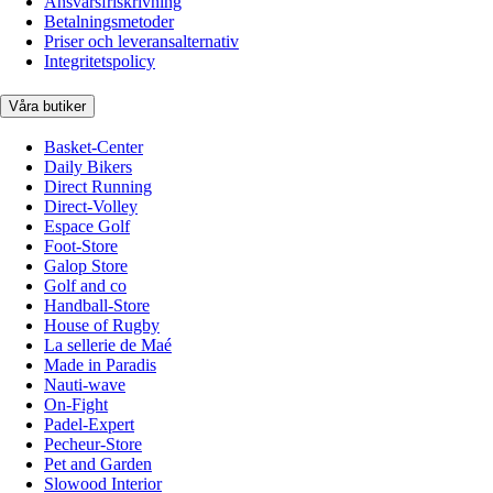
Ansvarsfriskrivning
Betalningsmetoder
Priser och leveransalternativ
Integritetspolicy
Våra butiker
Basket-Center
Daily Bikers
Direct Running
Direct-Volley
Espace Golf
Foot-Store
Galop Store
Golf and co
Handball-Store
House of Rugby
La sellerie de Maé
Made in Paradis
Nauti-wave
On-Fight
Padel-Expert
Pecheur-Store
Pet and Garden
Slowood Interior