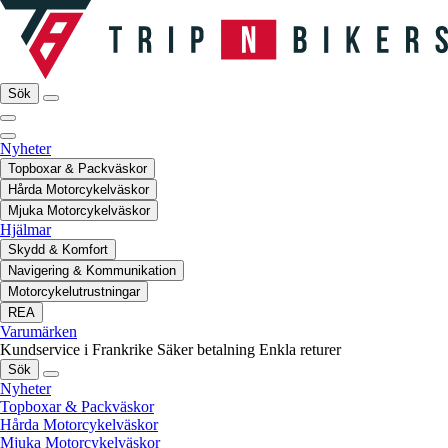
Sök
Nyheter
Topboxar & Packväskor
Hårda Motorcykelväskor
Mjuka Motorcykelväskor
Hjälmar
Skydd & Komfort
Navigering & Kommunikation
Motorcykelutrustningar
REA
Varumärken
Kundservice i Frankrike
Säker betalning
Enkla returer
Sök
Nyheter
Topboxar & Packväskor
Hårda Motorcykelväskor
Mjuka Motorcykelväskor