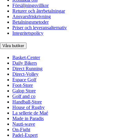
Försäljningsvillkor
Returer och återbetalningar
Ansvarsfriskrivning
Betalningsmetoder
Priser och leveransalternativ
Integritetspolicy
Våra butiker
Basket-Center
Daily Bikers
Direct Running
Direct-Volley
Espace Golf
Foot-Store
Galop Store
Golf and co
Handball-Store
House of Rugby
La sellerie de Maé
Made in Paradis
Nauti-wave
On-Fight
Padel-Expert