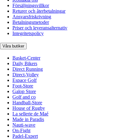
Försäljningsvillkor
Returer och återbetalningar
Ansvarsfriskrivning
Betalningsmetoder
Priser och leveransalternativ
Integritetspolicy
Våra butiker
Basket-Center
Daily Bikers
Direct Running
Direct-Volley
Espace Golf
Foot-Store
Galop Store
Golf and co
Handball-Store
House of Rugby
La sellerie de Maé
Made in Paradis
Nauti-wave
On-Fight
Padel-Expert