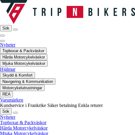
Sök
Nyheter
Topboxar & Packväskor
Hårda Motorcykelväskor
Mjuka Motorcykelväskor
Hjälmar
Skydd & Komfort
Navigering & Kommunikation
Motorcykelutrustningar
REA
Varumärken
Kundservice i Frankrike
Säker betalning
Enkla returer
Sök
Nyheter
Topboxar & Packväskor
Hårda Motorcykelväskor
Mjuka Motorcykelväskor