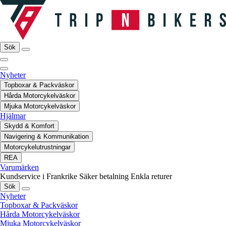
Sök
Nyheter
Topboxar & Packväskor
Hårda Motorcykelväskor
Mjuka Motorcykelväskor
Hjälmar
Skydd & Komfort
Navigering & Kommunikation
Motorcykelutrustningar
REA
Varumärken
Kundservice i Frankrike
Säker betalning
Enkla returer
Sök
Nyheter
Topboxar & Packväskor
Hårda Motorcykelväskor
Mjuka Motorcykelväskor