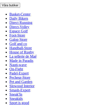
Våra butiker
Basket-Center
Daily Bikers
Direct Running
Direct-Volley
Espace Golf
Foot-Store
Galop Store
Golf and co
Handball-Store
House of Rugby
La sellerie de Maé
Made in Paradis
Nauti-wave
On-Fight
Padel-Expert
Pecheur-Store
Pet and Garden
Slowood Interior
Smash-Expert
Sneak'In
Sneakids
Sport is good