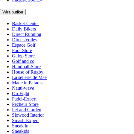
Våra butiker
Basket-Center
Daily Bikers
Direct Running
Direct-Volley
Espace Golf
Foot-Store
Galop Store
Golf and co
Handball-Store
House of Rugby
La sellerie de Maé
Made in Paradis
Nauti-wave
On-Fight
Padel-Expert
Pecheur-Store
Pet and Garden
Slowood Interior
Smash-Expert
Sneak'In
Sneakids