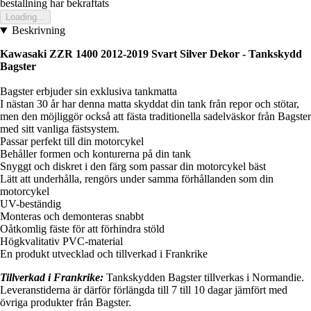
bestallning har bekraftats
Loading...
Beskrivning
Kawasaki ZZR 1400 2012-2019 Svart Silver Dekor -
Tankskydd
Bagster
Bagster erbjuder sin exklusiva tankmatta
I nästan 30 år har denna matta skyddat din tank från repor och stötar,
men den möjliggör också att fästa traditionella sadelväskor från Bagster
med sitt vanliga fästsystem.
Passar perfekt till din motorcykel
Behåller formen och konturerna på din tank
Snyggt och diskret i den färg som passar din motorcykel bäst
Lätt att underhålla, rengörs under samma förhållanden som din
motorcykel
UV-beständig
Monteras och demonteras snabbt
Oåtkomlig fäste för att förhindra stöld
Högkvalitativ PVC-material
En produkt utvecklad och tillverkad i Frankrike
Tillverkad i Frankrike:
Tankskydden Bagster tillverkas i Normandie.
Leveranstiderna är därför förlängda till 7 till 10 dagar jämfört med
övriga produkter från Bagster.