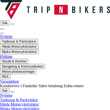
Sök
Nyheter
Topboxar & Packväskor
Hårda Motorcykelväskor
Mjuka Motorcykelväskor
Hjälmar
Skydd & Komfort
Navigering & Kommunikation
Motorcykelutrustningar
REA
Varumärken
Kundservice i Frankrike
Säker betalning
Enkla returer
Sök
Nyheter
Topboxar & Packväskor
Hårda Motorcykelväskor
Mjuka Motorcykelväskor