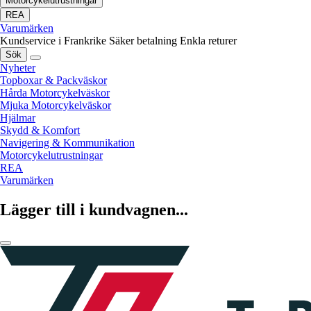
Motorcykelutrustningar
REA
Varumärken
Kundservice i Frankrike
Säker betalning
Enkla returer
Sök
Nyheter
Topboxar & Packväskor
Hårda Motorcykelväskor
Mjuka Motorcykelväskor
Hjälmar
Skydd & Komfort
Navigering & Kommunikation
Motorcykelutrustningar
REA
Varumärken
Lägger till i kundvagnen...