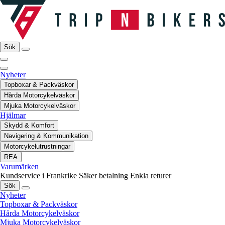
Sök
Nyheter
Topboxar & Packväskor
Hårda Motorcykelväskor
Mjuka Motorcykelväskor
Hjälmar
Skydd & Komfort
Navigering & Kommunikation
Motorcykelutrustningar
REA
Varumärken
Kundservice i Frankrike
Säker betalning
Enkla returer
Sök
Nyheter
Topboxar & Packväskor
Hårda Motorcykelväskor
Mjuka Motorcykelväskor