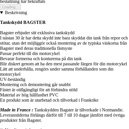
bestallning har bekraftats
Loading...
Beskrivning
Tankskydd BAGSTER
Bagster erbjuder sitt exklusiva tankskydd
I nästan 30 år har detta skydd inte bara skyddat din tank från repor och
stötar, utan det möjliggör också montering av de typiska väskorna från
Bagster med deras traditionella fästsyste
Passar perfekt till din motorcykel
Bevarar formerna och konturerna på din tank
Blir diskret genom att ha den mest passande färgen för din motorcykel
Lätt att underhålla, rengörs under samma förhållanden som din
motorcykel
UV-beständig
Montering och demontering går snabbt
Fästet är otillgängligt för att förhindra stöld
Material av hög hållfasthet PVC
En produkt som är utarbetad och tillverkad i Frankrike
Made in France :
Tankskydden Bagster är tillverkade i Normandie.
Leveranstiderna förlängs därför till 7 till 10 dagar jämfört med övriga
produkter från Bagster.