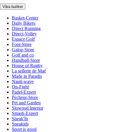
Våra butiker
Basket-Center
Daily Bikers
Direct Running
Direct-Volley
Espace Golf
Foot-Store
Galop Store
Golf and co
Handball-Store
House of Rugby
La sellerie de Maé
Made in Paradis
Nauti-wave
On-Fight
Padel-Expert
Pecheur-Store
Pet and Garden
Slowood Interior
Smash-Expert
Sneak'In
Sneakids
Sport is good