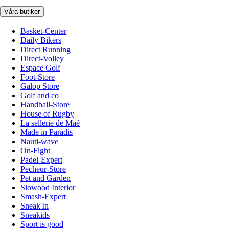
Våra butiker
Basket-Center
Daily Bikers
Direct Running
Direct-Volley
Espace Golf
Foot-Store
Galop Store
Golf and co
Handball-Store
House of Rugby
La sellerie de Maé
Made in Paradis
Nauti-wave
On-Fight
Padel-Expert
Pecheur-Store
Pet and Garden
Slowood Interior
Smash-Expert
Sneak'In
Sneakids
Sport is good