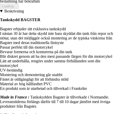
bestallning har bekraftats
Loading...
Beskrivning
Tankskydd BAGSTER
Bagster erbjuder sitt exklusiva tankskydd
I nästan 30 år har detta skydd inte bara skyddat din tank från repor och
stötar, utan det möjliggör också montering av de typiska väskorna från
Bagster med deras traditionella fästsyste
Passar perfekt till din motorcykel
Bevarar formerna och konturerna på din tank
Blir diskret genom att ha den mest passande färgen för din motorcykel
Lätt att underhålla, rengörs under samma förhållanden som din
motorcykel
UV-beständig
Montering och demontering går snabbt
Fästet är otillgängligt för att förhindra stöld
Material av hög hållfasthet PVC
En produkt som är utarbetad och tillverkad i Frankrike
Made in France :
Tankskydden Bagster är tillverkade i Normandie.
Leveranstiderna förlängs därför till 7 till 10 dagar jämfört med övriga
produkter från Bagster.