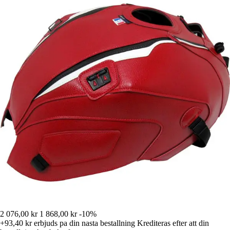
2 076,00 kr
1 868,00 kr
-10%
+93,40 kr
erbjuds pa din nasta bestallning
Krediteras efter att din