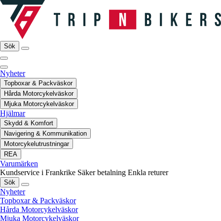
Sök
Nyheter
Topboxar & Packväskor
Hårda Motorcykelväskor
Mjuka Motorcykelväskor
Hjälmar
Skydd & Komfort
Navigering & Kommunikation
Motorcykelutrustningar
REA
Varumärken
Kundservice i Frankrike
Säker betalning
Enkla returer
Sök
Nyheter
Topboxar & Packväskor
Hårda Motorcykelväskor
Mjuka Motorcykelväskor