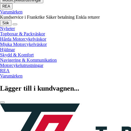
Motorcykelutrustningar
REA
Varumärken
Kundservice i Frankrike
Säker betalning
Enkla returer
Sök
Nyheter
Topboxar & Packväskor
Hårda Motorcykelväskor
Mjuka Motorcykelväskor
Hjälmar
Skydd & Komfort
Navigering & Kommunikation
Motorcykelutrustningar
REA
Varumärken
Lägger till i kundvagnen...