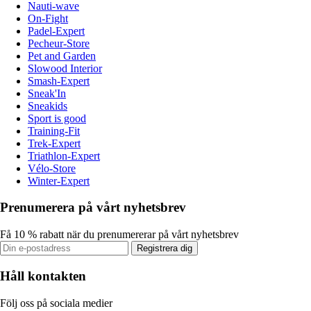
Nauti-wave
On-Fight
Padel-Expert
Pecheur-Store
Pet and Garden
Slowood Interior
Smash-Expert
Sneak'In
Sneakids
Sport is good
Training-Fit
Trek-Expert
Triathlon-Expert
Vélo-Store
Winter-Expert
Prenumerera på vårt nyhetsbrev
Få 10 % rabatt när du prenumererar på vårt nyhetsbrev
Registrera dig
Håll kontakten
Följ oss på sociala medier