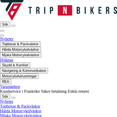
Sök
Nyheter
Topboxar & Packväskor
Hårda Motorcykelväskor
Mjuka Motorcykelväskor
Hjälmar
Skydd & Komfort
Navigering & Kommunikation
Motorcykelutrustningar
REA
Varumärken
Kundservice i Frankrike
Säker betalning
Enkla returer
Sök
Nyheter
Topboxar & Packväskor
Hårda Motorcykelväskor
Mjuka Motorcykelväskor