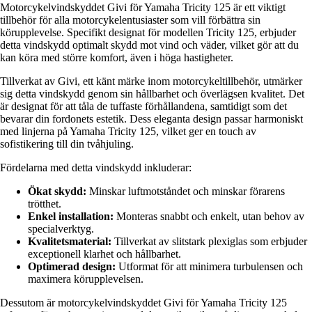
Motorcykelvindskyddet Givi för Yamaha Tricity 125 är ett viktigt
tillbehör för alla motorcykelentusiaster som vill förbättra sin
körupplevelse. Specifikt designat för modellen Tricity 125, erbjuder
detta vindskydd optimalt skydd mot vind och väder, vilket gör att du
kan köra med större komfort, även i höga hastigheter.
Tillverkat av Givi, ett känt märke inom motorcykeltillbehör, utmärker
sig detta vindskydd genom sin hållbarhet och överlägsen kvalitet. Det
är designat för att tåla de tuffaste förhållandena, samtidigt som det
bevarar din fordonets estetik. Dess eleganta design passar harmoniskt
med linjerna på Yamaha Tricity 125, vilket ger en touch av
sofistikering till din tvåhjuling.
Fördelarna med detta vindskydd inkluderar:
Ökat skydd:
Minskar luftmotståndet och minskar förarens
trötthet.
Enkel installation:
Monteras snabbt och enkelt, utan behov av
specialverktyg.
Kvalitetsmaterial:
Tillverkat av slitstark plexiglas som erbjuder
exceptionell klarhet och hållbarhet.
Optimerad design:
Utformat för att minimera turbulensen och
maximera körupplevelsen.
Dessutom är motorcykelvindskyddet Givi för Yamaha Tricity 125