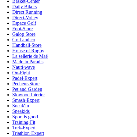
Basket-Center
Daily Bikers
Direct Running
Direct-Volley
Espace Golf
Foot-Store
Galop Store
Golf and co
Handball-Store
House of Rugby
La sellerie de Maé
Made in Paradis
Nauti-wave
On-Fight
Padel-Expert
Pecheur-Store
Pet and Garden
Slowood Interior
Smash-Expert
Sneak'In
Sneakids
Sport is good
Training-Fit
Trek-Expert
Triathlon-Expert