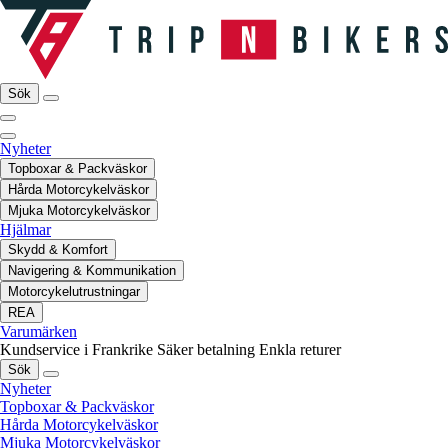
Sök
Nyheter
Topboxar & Packväskor
Hårda Motorcykelväskor
Mjuka Motorcykelväskor
Hjälmar
Skydd & Komfort
Navigering & Kommunikation
Motorcykelutrustningar
REA
Varumärken
Kundservice i Frankrike
Säker betalning
Enkla returer
Sök
Nyheter
Topboxar & Packväskor
Hårda Motorcykelväskor
Mjuka Motorcykelväskor