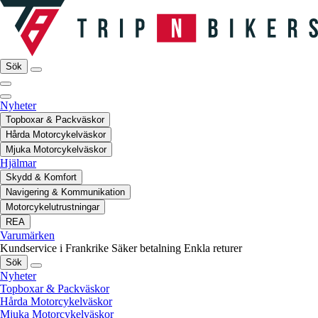
Sök
Nyheter
Topboxar & Packväskor
Hårda Motorcykelväskor
Mjuka Motorcykelväskor
Hjälmar
Skydd & Komfort
Navigering & Kommunikation
Motorcykelutrustningar
REA
Varumärken
Kundservice i Frankrike
Säker betalning
Enkla returer
Sök
Nyheter
Topboxar & Packväskor
Hårda Motorcykelväskor
Mjuka Motorcykelväskor