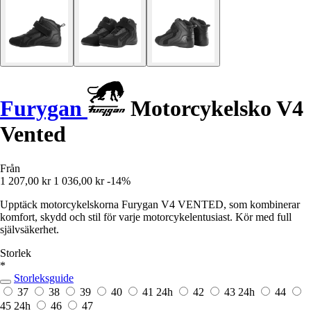
Furygan
Motorcykelsko V4
Vented
Från
1 207,00 kr
1 036,00 kr
-14%
Upptäck motorcykelskorna Furygan V4 VENTED, som kombinerar
komfort, skydd och stil för varje motorcykelentusiast. Kör med full
självsäkerhet.
Storlek
*
Storleksguide
37
38
39
40
41
24h
42
43
24h
44
45
24h
46
47