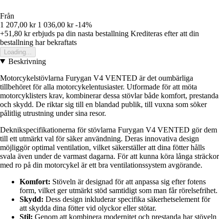
Från
1 207,00 kr
1 036,00 kr
-14%
+51,80 kr
erbjuds pa din nasta bestallning
Krediteras efter att din
bestallning har bekraftats
Loading...
Beskrivning
Motorcykelstövlarna Furygan V4 VENTED är det oumbärliga
tillbehöret för alla motorcykelentusiaster. Utformade för att möta
motorcyklisters krav, kombinerar dessa stövlar både komfort, prestanda
och skydd. De riktar sig till en blandad publik, till vuxna som söker
pålitlig utrustning under sina resor.
Deknikspecifikationerna för stövlarna Furygan V4 VENTED gör dem
till ett utmärkt val för säker användning. Deras innovativa design
möjliggör optimal ventilation, vilket säkerställer att dina fötter hålls
svala även under de varmast dagarna. För att kunna köra långa sträckor
med ro på din motorcykel är ett bra ventilationssystem avgörande.
Komfort:
Stöveln är designad för att anpassa sig efter fotens
form, vilket ger utmärkt stöd samtidigt som man får rörelsefrihet.
Skydd:
Dess design inkluderar specifika säkerhetselement för
att skydda dina fötter vid olyckor eller stötar.
Stil:
Genom att kombinera modernitet och prestanda har stöveln