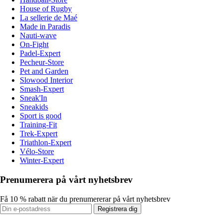
House of Rugby
La sellerie de Maé
Made in Paradis
Nauti-wave
On-Fight
Padel-Expert
Pecheur-Store
Pet and Garden
Slowood Interior
Smash-Expert
Sneak'In
Sneakids
Sport is good
Training-Fit
Trek-Expert
Triathlon-Expert
Vélo-Store
Winter-Expert
Prenumerera på vårt nyhetsbrev
Få 10 % rabatt när du prenumererar på vårt nyhetsbrev
Registrera dig