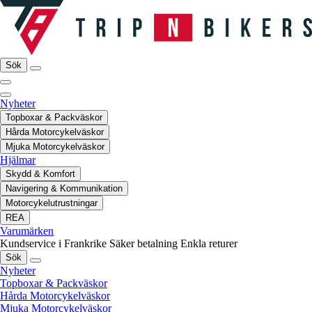
Sök
Nyheter
Topboxar & Packväskor
Hårda Motorcykelväskor
Mjuka Motorcykelväskor
Hjälmar
Skydd & Komfort
Navigering & Kommunikation
Motorcykelutrustningar
REA
Varumärken
Kundservice i Frankrike
Säker betalning
Enkla returer
Sök
Nyheter
Topboxar & Packväskor
Hårda Motorcykelväskor
Mjuka Motorcykelväskor