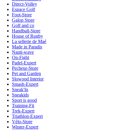
Direct-Volley
Espace Golf
Foot-Store
Galop Store
Golf and co
Handball-Store
House of Rugby
La sellerie de Maé
Made in Paradis
Nauti-wave
On-Fight
Padel-Expert
Pecheur-Store
Pet and Garden
Slowood Interior
Smash-Expert
Sneak'In
Sneakids
Sport is good
Training-Fit
Trek-Expert
Triathlon-Expert
Vélo-Store
Winter-Expert