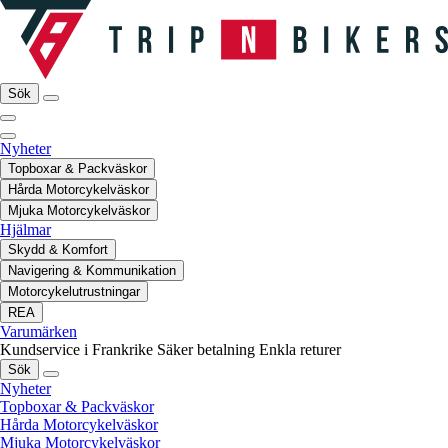
Sök
Nyheter
Topboxar & Packväskor
Hårda Motorcykelväskor
Mjuka Motorcykelväskor
Hjälmar
Skydd & Komfort
Navigering & Kommunikation
Motorcykelutrustningar
REA
Varumärken
Kundservice i Frankrike
Säker betalning
Enkla returer
Sök
Nyheter
Topboxar & Packväskor
Hårda Motorcykelväskor
Mjuka Motorcykelväskor