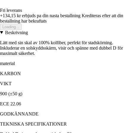
Fri leverans
+134,15 kr
erbjuds pa din nasta bestallning
Krediteras efter att din
bestallning har bekraftats
Loading...
Beskrivning
Lätt med sin skal av 100% kolfiber, perfekt för stadskörning.
Inkluderar en solskyddsskärm, visir och spänne med dubbel D för
maximalt säkerhet.
material
KARBON
VIKT
900 (±50 g)
ECE 22.06
GODKÄNNANDE
TEKNISKA SPECIFIKATIONER