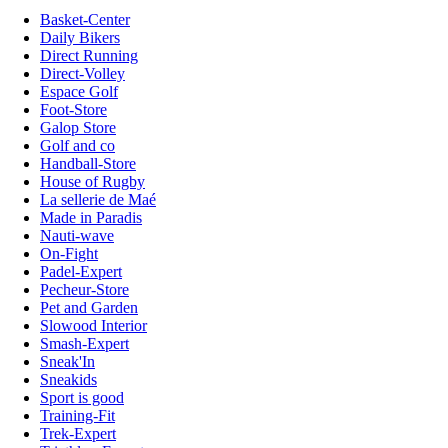
Basket-Center
Daily Bikers
Direct Running
Direct-Volley
Espace Golf
Foot-Store
Galop Store
Golf and co
Handball-Store
House of Rugby
La sellerie de Maé
Made in Paradis
Nauti-wave
On-Fight
Padel-Expert
Pecheur-Store
Pet and Garden
Slowood Interior
Smash-Expert
Sneak'In
Sneakids
Sport is good
Training-Fit
Trek-Expert