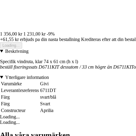
1 356,00 kr
1 231,00 kr
-9%
+61,55 kr
erbjuds pa din nasta bestallning
Krediteras efter att din besta
Loading...
Beskrivning
Specifik vindruta, klar 74 x 61 cm (h x l)
beställ fixeringssats D6711KIT dessutom / 33 cm högre än D6711KITo
Ytterligare information
Varumärke
Givi
Leverantörsreferens
6711DT
Färg
svart/blå
Färg
Svart
Constructeur
Aprilia
Loading...
Loading...
Alla våra varumärken