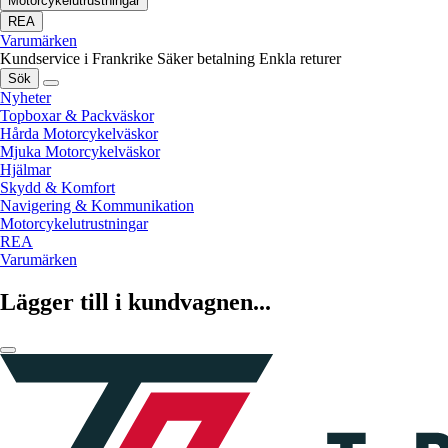
Motorcykelutrustningar
REA
Varumärken
Kundservice i Frankrike
Säker betalning
Enkla returer
Sök
Nyheter
Topboxar & Packväskor
Hårda Motorcykelväskor
Mjuka Motorcykelväskor
Hjälmar
Skydd & Komfort
Navigering & Kommunikation
Motorcykelutrustningar
REA
Varumärken
Lägger till i kundvagnen...