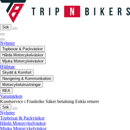
Sök
Nyheter
Topboxar & Packväskor
Hårda Motorcykelväskor
Mjuka Motorcykelväskor
Hjälmar
Skydd & Komfort
Navigering & Kommunikation
Motorcykelutrustningar
REA
Varumärken
Kundservice i Frankrike
Säker betalning
Enkla returer
Sök
Nyheter
Topboxar & Packväskor
Hårda Motorcykelväskor
Mjuka Motorcykelväskor