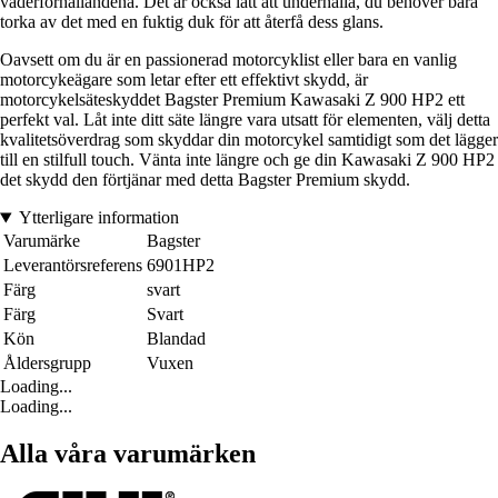
väderförhållandena. Det är också lätt att underhålla, du behöver bara
torka av det med en fuktig duk för att återfå dess glans.
Oavsett om du är en passionerad motorcyklist eller bara en vanlig
motorcykeägare som letar efter ett effektivt skydd, är
motorcykelsäteskyddet Bagster Premium Kawasaki Z 900 HP2 ett
perfekt val. Låt inte ditt säte längre vara utsatt för elementen, välj detta
kvalitetsöverdrag som skyddar din motorcykel samtidigt som det lägger
till en stilfull touch. Vänta inte längre och ge din Kawasaki Z 900 HP2
det skydd den förtjänar med detta Bagster Premium skydd.
Ytterligare information
Varumärke
Bagster
Leverantörsreferens
6901HP2
Färg
svart
Färg
Svart
Kön
Blandad
Åldersgrupp
Vuxen
Loading...
Loading...
Alla våra varumärken