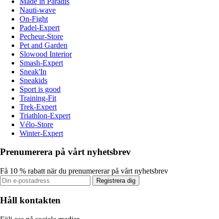
Made in Paradis
Nauti-wave
On-Fight
Padel-Expert
Pecheur-Store
Pet and Garden
Slowood Interior
Smash-Expert
Sneak'In
Sneakids
Sport is good
Training-Fit
Trek-Expert
Triathlon-Expert
Vélo-Store
Winter-Expert
Prenumerera på vårt nyhetsbrev
Få 10 % rabatt när du prenumererar på vårt nyhetsbrev
Registrera dig
Håll kontakten