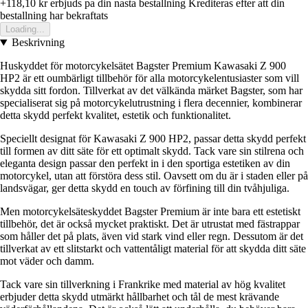
+118,10 kr
erbjuds pa din nasta bestallning
Krediteras efter att din
bestallning har bekraftats
Loading...
Beskrivning
Huskyddet för motorcykelsätet Bagster Premium Kawasaki Z 900
HP2 är ett oumbärligt tillbehör för alla motorcykelentusiaster som vill
skydda sitt fordon. Tillverkat av det välkända märket Bagster, som har
specialiserat sig på motorcykelutrustning i flera decennier, kombinerar
detta skydd perfekt kvalitet, estetik och funktionalitet.
Speciellt designat för Kawasaki Z 900 HP2, passar detta skydd perfekt
till formen av ditt säte för ett optimalt skydd. Tack vare sin stilrena och
eleganta design passar den perfekt in i den sportiga estetiken av din
motorcykel, utan att förstöra dess stil. Oavsett om du är i staden eller på
landsvägar, ger detta skydd en touch av förfining till din tvåhjuliga.
Men motorcykelsäteskyddet Bagster Premium är inte bara ett estetiskt
tillbehör, det är också mycket praktiskt. Det är utrustat med fästrappar
som håller det på plats, även vid stark vind eller regn. Dessutom är det
tillverkat av ett slitstarkt och vattentåligt material för att skydda ditt säte
mot väder och damm.
Tack vare sin tillverkning i Frankrike med material av hög kvalitet
erbjuder detta skydd utmärkt hållbarhet och tål de mest krävande