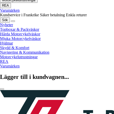
Motorcykelutrustningar
REA
Varumärken
Kundservice i Frankrike
Säker betalning
Enkla returer
Sök
Nyheter
Topboxar & Packväskor
Hårda Motorcykelväskor
Mjuka Motorcykelväskor
Hjälmar
Skydd & Komfort
Navigering & Kommunikation
Motorcykelutrustningar
REA
Varumärken
Lägger till i kundvagnen...