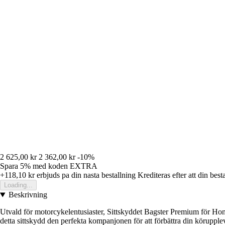
2 625,00 kr
2 362,00 kr
-10%
Spara 5%
med koden
EXTRA
+118,10 kr
erbjuds pa din nasta bestallning
Krediteras efter att din best
Loading...
Beskrivning
Utvald för motorcykelentusiaster, Sittskyddet Bagster Premium för Hon
detta sittskydd den perfekta kompanjonen för att förbättra din körupple