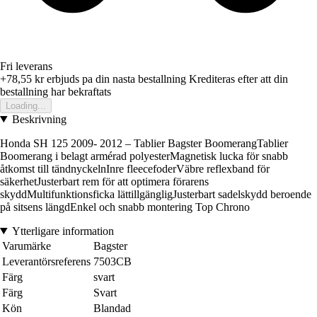
Fri leverans
+78,55 kr
erbjuds pa din nasta bestallning
Krediteras efter att din
bestallning har bekraftats
Loading...
Beskrivning
Honda SH 125 2009- 2012 – Tablier Bagster BoomerangTablier
Boomerang i belagt armérad polyesterMagnetisk lucka för snabb
åtkomst till tändnyckelnInre fleecefoderVäbre reflexband för
säkerhetJusterbart rem för att optimera förarens
skyddMultifunktionsficka lättillgängligJusterbart sadelskydd beroende
på sitsens längdEnkel och snabb montering Top Chrono
Ytterligare information
Varumärke
Bagster
Leverantörsreferens
7503CB
Färg
svart
Färg
Svart
Kön
Blandad