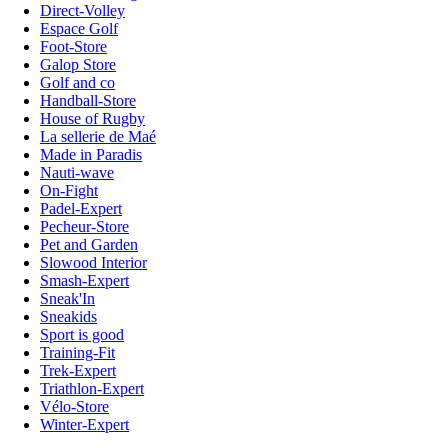
Direct-Volley
Espace Golf
Foot-Store
Galop Store
Golf and co
Handball-Store
House of Rugby
La sellerie de Maé
Made in Paradis
Nauti-wave
On-Fight
Padel-Expert
Pecheur-Store
Pet and Garden
Slowood Interior
Smash-Expert
Sneak'In
Sneakids
Sport is good
Training-Fit
Trek-Expert
Triathlon-Expert
Vélo-Store
Winter-Expert