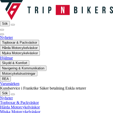
Sök
Nyheter
Topboxar & Packväskor
Hårda Motorcykelväskor
Mjuka Motorcykelväskor
Hjälmar
Skydd & Komfort
Navigering & Kommunikation
Motorcykelutrustningar
REA
Varumärken
Kundservice i Frankrike
Säker betalning
Enkla returer
Sök
Nyheter
Topboxar & Packväskor
Hårda Motorcykelväskor
Mjuka Motorcykelväskor