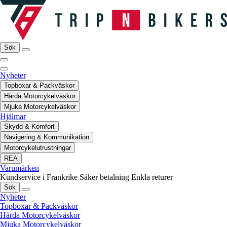
Sök
Nyheter
Topboxar & Packväskor
Hårda Motorcykelväskor
Mjuka Motorcykelväskor
Hjälmar
Skydd & Komfort
Navigering & Kommunikation
Motorcykelutrustningar
REA
Varumärken
Kundservice i Frankrike
Säker betalning
Enkla returer
Sök
Nyheter
Topboxar & Packväskor
Hårda Motorcykelväskor
Mjuka Motorcykelväskor