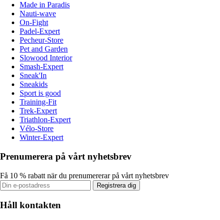
Made in Paradis
Nauti-wave
On-Fight
Padel-Expert
Pecheur-Store
Pet and Garden
Slowood Interior
Smash-Expert
Sneak'In
Sneakids
Sport is good
Training-Fit
Trek-Expert
Triathlon-Expert
Vélo-Store
Winter-Expert
Prenumerera på vårt nyhetsbrev
Få 10 % rabatt när du prenumererar på vårt nyhetsbrev
Registrera dig
Håll kontakten