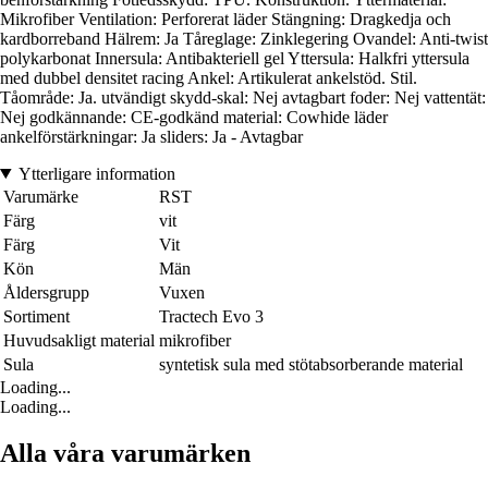
Mikrofiber Ventilation: Perforerat läder Stängning: Dragkedja och
kardborreband Hälrem: Ja Tåreglage: Zinklegering Ovandel: Anti-twist
polykarbonat Innersula: Antibakteriell gel Yttersula: Halkfri yttersula
med dubbel densitet racing Ankel: Artikulerat ankelstöd. Stil.
Tåområde: Ja. utvändigt skydd-skal: Nej avtagbart foder: Nej vattentät:
Nej godkännande: CE-godkänd material: Cowhide läder
ankelförstärkningar: Ja sliders: Ja - Avtagbar
Ytterligare information
Varumärke
RST
Färg
vit
Färg
Vit
Kön
Män
Åldersgrupp
Vuxen
Sortiment
Tractech Evo 3
Huvudsakligt material
mikrofiber
Sula
syntetisk sula med stötabsorberande material
Loading...
Loading...
Alla våra varumärken