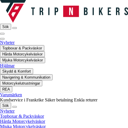
Sök
Nyheter
Topboxar & Packväskor
Hårda Motorcykelväskor
Mjuka Motorcykelväskor
Hjälmar
Skydd & Komfort
Navigering & Kommunikation
Motorcykelutrustningar
REA
Varumärken
Kundservice i Frankrike
Säker betalning
Enkla returer
Sök
Nyheter
Topboxar & Packväskor
Hårda Motorcykelväskor
Mjuka Motorcykelväskor