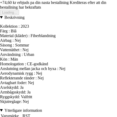
+74,60 kr
erbjuds pa din nasta bestallning
Krediteras efter att din
bestallning har bekraftats
Loading...
Beskrivning
Kollektion : 2023
Färg : Blå
Material (kläder) : Fiberblandning
Airbag : Nej
Säsong : Sommar
Vattentäthet : Nej
Användning : Urban
Kön : Män
Homologation : CE-godkänd
Anslutning mellan jacka och byxa : Nej
Aerodynamisk rygg : Nej
Reflekterande ränder : Nej
Avtagbart foder: Nej
Axelskydd: Ja
Armbågsskydd: Ja
Ryggskydd: Valfritt
Skjutreglage: Nej
Ytterligare information
Varumärke
RST