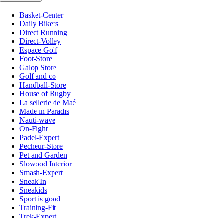
Basket-Center
Daily Bikers
Direct Running
Direct-Volley
Espace Golf
Foot-Store
Galop Store
Golf and co
Handball-Store
House of Rugby
La sellerie de Maé
Made in Paradis
Nauti-wave
On-Fight
Padel-Expert
Pecheur-Store
Pet and Garden
Slowood Interior
Smash-Expert
Sneak'In
Sneakids
Sport is good
Training-Fit
Trek-Expert