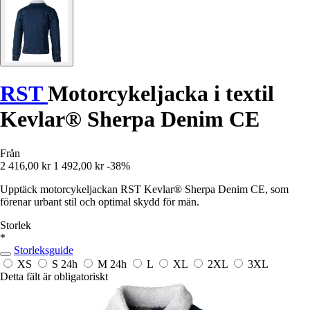
RST
Motorcykeljacka i textil
Kevlar® Sherpa Denim CE
Från
2 416,00 kr
1 492,00 kr
-38%
Upptäck motorcykeljackan RST Kevlar® Sherpa Denim CE, som
förenar urbant stil och optimal skydd för män.
Storlek
*
Storleksguide
XS
S
24h
M
24h
L
XL
2XL
3XL
Detta fält är obligatoriskt