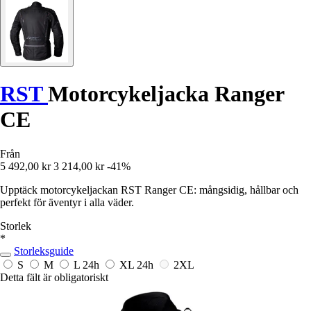
RST
Motorcykeljacka Ranger
CE
Från
5 492,00 kr
3 214,00 kr
-41%
Upptäck motorcykeljackan RST Ranger CE: mångsidig, hållbar och
perfekt för äventyr i alla väder.
Storlek
*
Storleksguide
S
M
L
24h
XL
24h
2XL
Detta fält är obligatoriskt