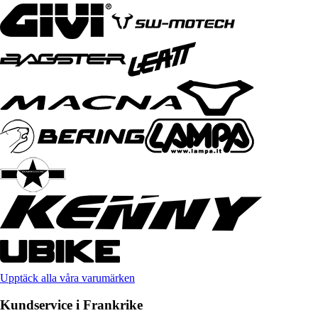
Upptäck alla våra varumärken
Kundservice i Frankrike