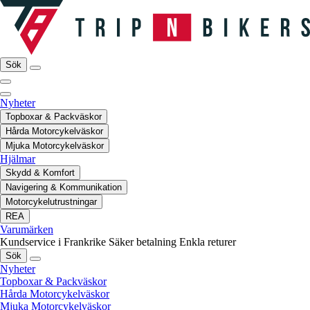
Sök
Nyheter
Topboxar & Packväskor
Hårda Motorcykelväskor
Mjuka Motorcykelväskor
Hjälmar
Skydd & Komfort
Navigering & Kommunikation
Motorcykelutrustningar
REA
Varumärken
Kundservice i Frankrike
Säker betalning
Enkla returer
Sök
Nyheter
Topboxar & Packväskor
Hårda Motorcykelväskor
Mjuka Motorcykelväskor