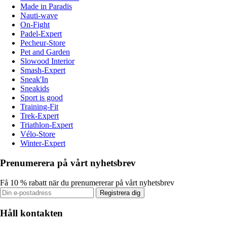
Made in Paradis
Nauti-wave
On-Fight
Padel-Expert
Pecheur-Store
Pet and Garden
Slowood Interior
Smash-Expert
Sneak'In
Sneakids
Sport is good
Training-Fit
Trek-Expert
Triathlon-Expert
Vélo-Store
Winter-Expert
Prenumerera på vårt nyhetsbrev
Få 10 % rabatt när du prenumererar på vårt nyhetsbrev
Registrera dig
Håll kontakten