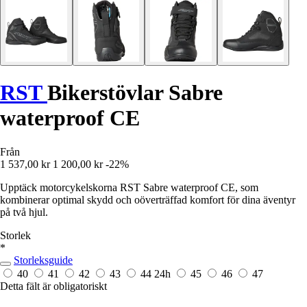
RST
Bikerstövlar Sabre
waterproof CE
Från
1 537,00 kr
1 200,00 kr
-22%
Upptäck motorcykelskorna RST Sabre waterproof CE, som
kombinerar optimal skydd och oöverträffad komfort för dina äventyr
på två hjul.
Storlek
*
Storleksguide
40
41
42
43
44
24h
45
46
47
Detta fält är obligatoriskt