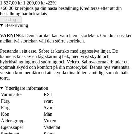
1 537,00 kr
1 200,00 kr
-22%
+60,00 kr
erbjuds pa din nasta bestallning
Krediteras efter att din
bestallning har bekraftats
Loading...
Beskrivning
VARNING
: Denna artikel kan vara liten i storleken. Om du är osäker
mellan två storlekar, välj den större storleken.
Prestanda i sitt esse, Sabre är kartsko med aggressiva linjer. De
kännetecknas av en låg skärning bak, med vrist skydd och
hybridstängning med snörning och Velcro. Sabre-skorna erbjuder ett
optimalt skydd och komfort på din motorcykel. Denna nya vattentäta
version kommer därmed att skydda dina fötter samtidigt som de hålls
torra.
Ytterligare information
Varumärke
RST
Färg
svart
Färg
Svart
Kön
Män
Åldersgrupp
Vuxen
Egenskaper
Vattentät
Sortiment
Sabre