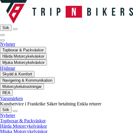
Sök
Nyheter
Topboxar & Packväskor
Hårda Motorcykelväskor
Mjuka Motorcykelväskor
Hjälmar
Skydd & Komfort
Navigering & Kommunikation
Motorcykelutrustningar
REA
Varumärken
Kundservice i Frankrike
Säker betalning
Enkla returer
Sök
Nyheter
Topboxar & Packväskor
Hårda Motorcykelväskor
Mjuka Motorcykelväskor