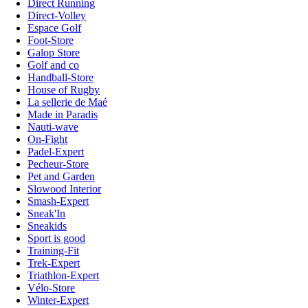
Direct Running
Direct-Volley
Espace Golf
Foot-Store
Galop Store
Golf and co
Handball-Store
House of Rugby
La sellerie de Maé
Made in Paradis
Nauti-wave
On-Fight
Padel-Expert
Pecheur-Store
Pet and Garden
Slowood Interior
Smash-Expert
Sneak'In
Sneakids
Sport is good
Training-Fit
Trek-Expert
Triathlon-Expert
Vélo-Store
Winter-Expert