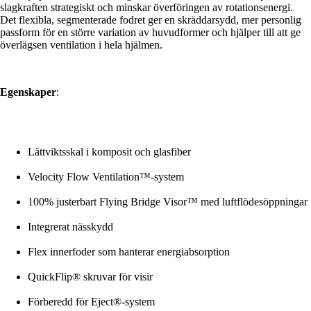
slagkraften strategiskt och minskar överföringen av rotationsenergi.
Det flexibla, segmenterade fodret ger en skräddarsydd, mer personlig
passform för en större variation av huvudformer och hjälper till att ge
överlägsen ventilation i hela hjälmen.
Egenskaper
:
Lättviktsskal i komposit och glasfiber
Velocity Flow Ventilation™-system
100% justerbart Flying Bridge Visor™ med luftflödesöppningar
Integrerat nässkydd
Flex innerfoder som hanterar energiabsorption
QuickFlip® skruvar för visir
Förberedd för Eject®-system