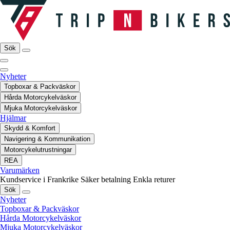
Sök
Nyheter
Topboxar & Packväskor
Hårda Motorcykelväskor
Mjuka Motorcykelväskor
Hjälmar
Skydd & Komfort
Navigering & Kommunikation
Motorcykelutrustningar
REA
Varumärken
Kundservice i Frankrike
Säker betalning
Enkla returer
Sök
Nyheter
Topboxar & Packväskor
Hårda Motorcykelväskor
Mjuka Motorcykelväskor