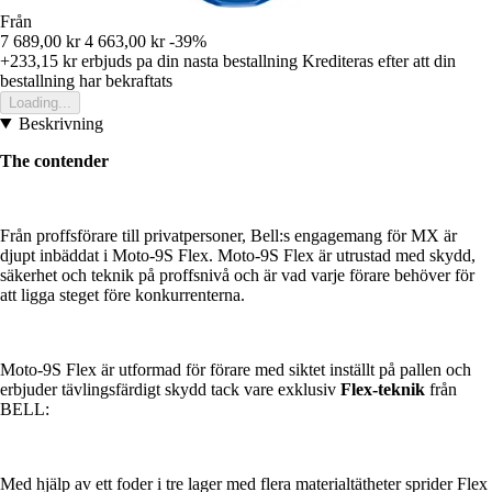
Från
7 689,00 kr
4 663,00 kr
-39%
+233,15 kr
erbjuds pa din nasta bestallning
Krediteras efter att din
bestallning har bekraftats
Loading...
Beskrivning
The contender
Från proffsförare till privatpersoner, Bell:s engagemang för MX är
djupt inbäddat i Moto-9S Flex. Moto-9S Flex är utrustad med skydd,
säkerhet och teknik på proffsnivå och är vad varje förare behöver för
att ligga steget före konkurrenterna.
Moto-9S Flex är utformad för förare med siktet inställt på pallen och
erbjuder tävlingsfärdigt skydd tack vare exklusiv
Flex-teknik
från
BELL:
Med hjälp av ett foder i tre lager med flera materialtätheter sprider Flex