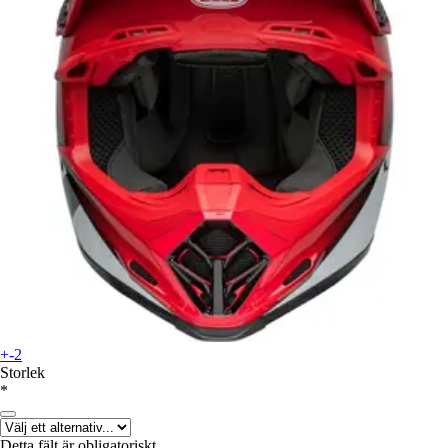
+-2
Storlek
*
Detta fält är obligatoriskt