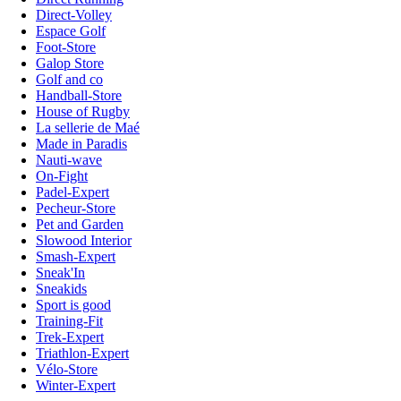
Direct-Volley
Espace Golf
Foot-Store
Galop Store
Golf and co
Handball-Store
House of Rugby
La sellerie de Maé
Made in Paradis
Nauti-wave
On-Fight
Padel-Expert
Pecheur-Store
Pet and Garden
Slowood Interior
Smash-Expert
Sneak'In
Sneakids
Sport is good
Training-Fit
Trek-Expert
Triathlon-Expert
Vélo-Store
Winter-Expert