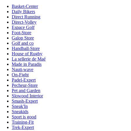
Basket-Center
Daily Bikers
Direct Running
Direct-Volley
Espace Golf
Foot-Store
Galop Store
Golf and co
Handball-Store
House of Rugby
La sellerie de Maé
Made in Paradis
Nauti-wave
On-Fight
Padel-Expert
Pecheur-Store
Pet and Garden
Slowood Interior
Smash-Expert
Sneak'In
Sneakids
Sport is good
Training-Fit
Trek-Expert