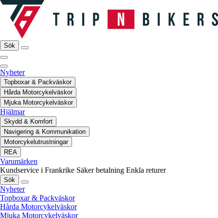
Sök
Nyheter
Topboxar & Packväskor
Hårda Motorcykelväskor
Mjuka Motorcykelväskor
Hjälmar
Skydd & Komfort
Navigering & Kommunikation
Motorcykelutrustningar
REA
Varumärken
Kundservice i Frankrike
Säker betalning
Enkla returer
Sök
Nyheter
Topboxar & Packväskor
Hårda Motorcykelväskor
Mjuka Motorcykelväskor