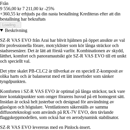
Från
9 556,00 kr
7 211,00 kr
-25%
+360,55 kr
erbjuds pa din nasta bestallning
Krediteras efter att din
bestallning har bekraftats
Loading...
Beskrivning
SZ-R VAS EVO från Arai har blivit hjälmen på öppet ansikte av val
för professionella förare, motcyklister som kör långa sträckor och
stadsresenärer. Det är lätt att förstå varför. Kombinationen av skydd,
lätthet, komfort och panoramautsikt gör SZ-R VAS EVO till ett unikt
och speciellt val.
Det yttre skalet PB-CLC2 är tillverkat av en speciell Z-komposit av
olika harts och är balanserat med ett lätt innerfoder som sänker
tyngdpunkten.
Komforten i SZ-R VAS EVO är optimal på långa sträckor, tack vare
inre kontaktpunkter som omger förarens huvud på ett homogent sätt.
Insidan är också helt justerbar och designad för användning av
glasögon och högtalare. Ventilationen säkerställs av samma
diffusorteknologi som används på RX-7V EVO, den tävlande
flaggskeppmodellen, som också har en aerodynamisk stabilisator.
SZ-R VAS EVO levereras med en Pinlock-insert.