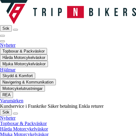
Sök
Nyheter
Topboxar & Packväskor
Hårda Motorcykelväskor
Mjuka Motorcykelväskor
Hjälmar
Skydd & Komfort
Navigering & Kommunikation
Motorcykelutrustningar
REA
Varumärken
Kundservice i Frankrike
Säker betalning
Enkla returer
Sök
Nyheter
Topboxar & Packväskor
Hårda Motorcykelväskor
Mjuka Motorcykelväskor