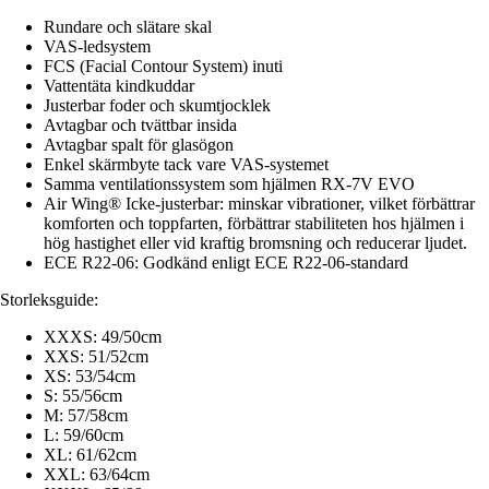
Rundare och slätare skal
VAS-ledsystem
FCS (Facial Contour System) inuti
Vattentäta kindkuddar
Justerbar foder och skumtjocklek
Avtagbar och tvättbar insida
Avtagbar spalt för glasögon
Enkel skärmbyte tack vare VAS-systemet
Samma ventilationssystem som hjälmen RX-7V EVO
Air Wing® Icke-justerbar: minskar vibrationer, vilket förbättrar
komforten och toppfarten, förbättrar stabiliteten hos hjälmen i
hög hastighet eller vid kraftig bromsning och reducerar ljudet.
ECE R22-06: Godkänd enligt ECE R22-06-standard
Storleksguide:
XXXS: 49/50cm
XXS: 51/52cm
XS: 53/54cm
S: 55/56cm
M: 57/58cm
L: 59/60cm
XL: 61/62cm
XXL: 63/64cm