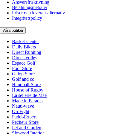
Ansvarsfriskrivning
Betalningsmetoder
Priser och leveransalternativ
Integritetspolicy
Våra butiker
Basket-Center
Daily Bikers
Direct Running
Direct-Volley
Espace Golf
Foot-Store
Galop Store
Golf and co
Handball-Store
House of Rugby
La sellerie de Maé
Made in Paradis
Nauti-wave
On-Fight
Padel-Expert
Pecheur-Store
Pet and Garden
Slowood Interior