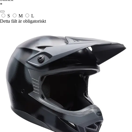
*
S
M
L
Detta fält är obligatoriskt