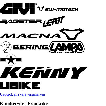
Upptäck alla våra varumärken
Kundservice i Frankrike