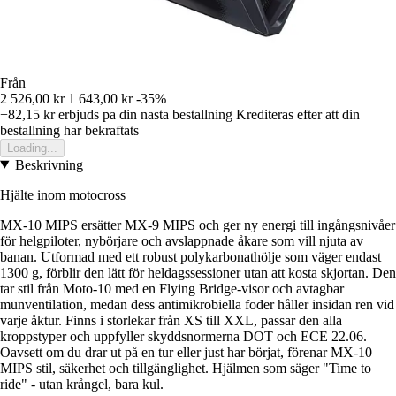
Från
2 526,00 kr
1 643,00 kr
-35%
+82,15 kr
erbjuds pa din nasta bestallning
Krediteras efter att din
bestallning har bekraftats
Loading...
Beskrivning
Hjälte inom motocross
MX-10 MIPS ersätter MX-9 MIPS och ger ny energi till ingångsnivåer
för helgpiloter, nybörjare och avslappnade åkare som vill njuta av
banan. Utformad med ett robust polykarbonathölje som väger endast
1300 g, förblir den lätt för heldagssessioner utan att kosta skjortan. Den
tar stil från Moto-10 med en Flying Bridge-visor och avtagbar
munventilation, medan dess antimikrobiella foder håller insidan ren vid
varje åktur. Finns i storlekar från XS till XXL, passar den alla
kroppstyper och uppfyller skyddsnormerna DOT och ECE 22.06.
Oavsett om du drar ut på en tur eller just har börjat, förenar MX-10
MIPS stil, säkerhet och tillgänglighet. Hjälmen som säger "Time to
ride" - utan krångel, bara kul.