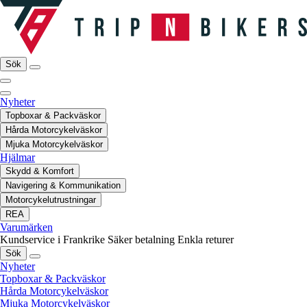
Sök
Nyheter
Topboxar & Packväskor
Hårda Motorcykelväskor
Mjuka Motorcykelväskor
Hjälmar
Skydd & Komfort
Navigering & Kommunikation
Motorcykelutrustningar
REA
Varumärken
Kundservice i Frankrike
Säker betalning
Enkla returer
Sök
Nyheter
Topboxar & Packväskor
Hårda Motorcykelväskor
Mjuka Motorcykelväskor