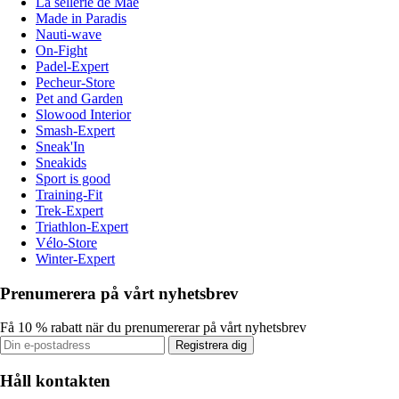
La sellerie de Maé
Made in Paradis
Nauti-wave
On-Fight
Padel-Expert
Pecheur-Store
Pet and Garden
Slowood Interior
Smash-Expert
Sneak'In
Sneakids
Sport is good
Training-Fit
Trek-Expert
Triathlon-Expert
Vélo-Store
Winter-Expert
Prenumerera på vårt nyhetsbrev
Få 10 % rabatt när du prenumererar på vårt nyhetsbrev
Registrera dig
Håll kontakten