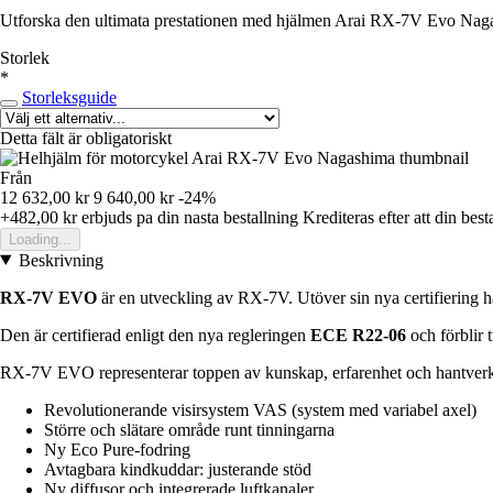
Utforska den ultimata prestationen med hjälmen Arai RX-7V Evo Nagas
Storlek
*
Storleksguide
Detta fält är obligatoriskt
Från
12 632,00 kr
9 640,00 kr
-24%
+482,00 kr
erbjuds pa din nasta bestallning
Krediteras efter att din best
Loading...
Beskrivning
RX-7V EVO
är en utveckling av RX-7V. Utöver sin nya certifiering h
Den är certifierad enligt den nya regleringen
ECE R22-06
och förblir 
RX-7V EVO representerar toppen av kunskap, erfarenhet och hantverk
Revolutionerande visirsystem VAS (system med variabel axel)
Större och slätare område runt tinningarna
Ny Eco Pure-fodring
Avtagbara kindkuddar: justerande stöd
Ny diffusor och integrerade luftkanaler