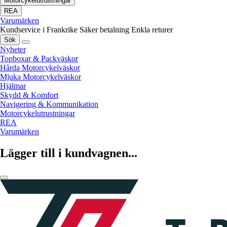
Motorcykelutrustningar
REA
Varumärken
Kundservice i Frankrike
Säker betalning
Enkla returer
Sök
Nyheter
Topboxar & Packväskor
Hårda Motorcykelväskor
Mjuka Motorcykelväskor
Hjälmar
Skydd & Komfort
Navigering & Kommunikation
Motorcykelutrustningar
REA
Varumärken
Lägger till i kundvagnen...