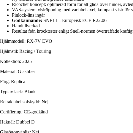
Ricochet-koncept: optimerad form för att glida över hinder, avleda 
VAS-system: visiröppning med variabel axel, kompakt visir för s
Pinlock-lins ingår
Godkännande:
SNELL - Europeisk ECE R22.06
Handtillverkad
Resultat från krocktester enligt Snell-normen överträffade kraftigt
Hjälmmodell: RX-7V EVO
Hjälmstil: Racing / Touring
Kollektion: 2025
Material: Glasfiber
Färg: Replica
Typ av lack: Blank
Retraktabel solskydd: Nej
Certifiering: CE-godkänd
Haknål: Dubbel D
Glasögonvänlig: Nej