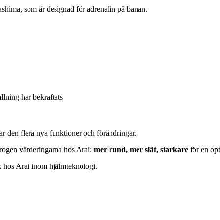
hima, som är designad för adrenalin på banan.
allning har bekraftats
ar den flera nya funktioner och förändringar.
trogen värderingarna hos Arai:
mer rund, mer slät, starkare
för en op
 hos Arai inom hjälmteknologi.