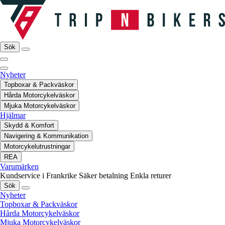
Sök
Nyheter
Topboxar & Packväskor
Hårda Motorcykelväskor
Mjuka Motorcykelväskor
Hjälmar
Skydd & Komfort
Navigering & Kommunikation
Motorcykelutrustningar
REA
Varumärken
Kundservice i Frankrike
Säker betalning
Enkla returer
Sök
Nyheter
Topboxar & Packväskor
Hårda Motorcykelväskor
Mjuka Motorcykelväskor