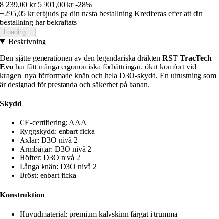
8 239,00 kr
5 901,00 kr
-28%
+295,05 kr
erbjuds pa din nasta bestallning
Krediteras efter att din
bestallning har bekraftats
Loading...
Beskrivning
Den sjätte generationen av den legendariska dräkten
RST TracTech
Evo
har fått många ergonomiska förbättringar: ökat komfort vid
kragen, nya förformade knän och hela D3O-skydd. En utrustning som
är designad för prestanda och säkerhet på banan.
Skydd
CE-certifiering: AAA
Ryggskydd: enbart ficka
Axlar: D3O nivå 2
Armbågar: D3O nivå 2
Höfter: D3O nivå 2
Långa knän: D3O nivå 2
Bröst: enbart ficka
Konstruktion
Huvudmaterial: premium kalvskinn färgat i trumma