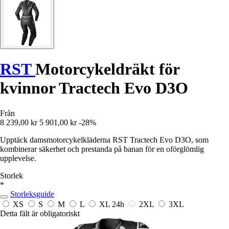
RST
Motorcykeldräkt för
kvinnor Tractech Evo D3O
Från
8 239,00 kr
5 901,00 kr
-28%
Upptäck damsmotorcykelkläderna RST Tractech Evo D3O, som
kombinerar säkerhet och prestanda på banan för en oförglömlig
upplevelse.
Storlek
*
Storleksguide
XS
S
M
L
XL
24h
2XL
3XL
Detta fält är obligatoriskt