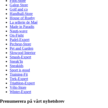
Foot-Store
Galop Store
Golf and co
Handball-Store
House of Rugby
La sellerie de Maé
Made in Paradis
Nauti-wave
On-Fight
Padel-Expert
Pecheur-Store
Pet and Garden
Slowood Interior
Smash-Expert
Sneak'In
Sneakids
Sport is good
Training-Fit
Trek-Expert
Triathlon-Expert
Vélo-Store
Winter-Expert
Prenumerera på vårt nyhetsbrev