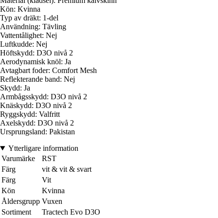
Material (klädsel): Premium kalvskinn
Kön: Kvinna
Typ av dräkt: 1-del
Användning: Tävling
Vattentålighet: Nej
Luftkudde: Nej
Höftskydd: D3O nivå 2
Aerodynamisk knöl: Ja
Avtagbart foder: Comfort Mesh
Reflekterande band: Nej
Skydd: Ja
Armbågsskydd: D3O nivå 2
Knäskydd: D3O nivå 2
Ryggskydd: Valfritt
Axelskydd: D3O nivå 2
Ursprungsland: Pakistan
Ytterligare information
Varumärke
RST
Färg
vit & vit & svart
Färg
Vit
Kön
Kvinna
Åldersgrupp
Vuxen
Sortiment
Tractech Evo D3O