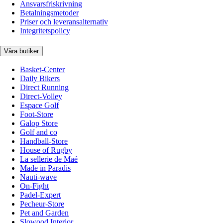
Ansvarsfriskrivning
Betalningsmetoder
Priser och leveransalternativ
Integritetspolicy
Våra butiker
Basket-Center
Daily Bikers
Direct Running
Direct-Volley
Espace Golf
Foot-Store
Galop Store
Golf and co
Handball-Store
House of Rugby
La sellerie de Maé
Made in Paradis
Nauti-wave
On-Fight
Padel-Expert
Pecheur-Store
Pet and Garden
Slowood Interior