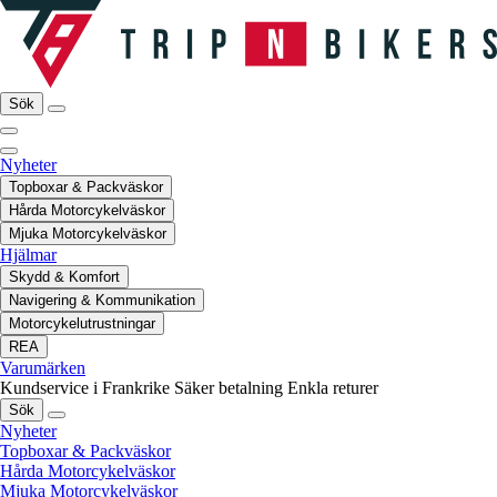
Sök
Nyheter
Topboxar & Packväskor
Hårda Motorcykelväskor
Mjuka Motorcykelväskor
Hjälmar
Skydd & Komfort
Navigering & Kommunikation
Motorcykelutrustningar
REA
Varumärken
Kundservice i Frankrike
Säker betalning
Enkla returer
Sök
Nyheter
Topboxar & Packväskor
Hårda Motorcykelväskor
Mjuka Motorcykelväskor