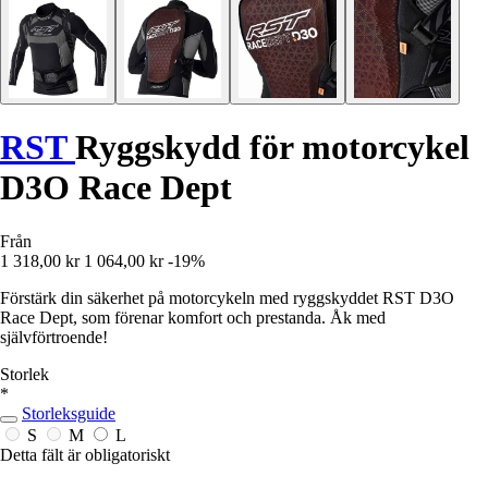
RST
Ryggskydd för motorcykel
D3O Race Dept
Från
1 318,00 kr
1 064,00 kr
-19%
Förstärk din säkerhet på motorcykeln med ryggskyddet RST D3O
Race Dept, som förenar komfort och prestanda. Åk med
självförtroende!
Storlek
*
Storleksguide
S
M
L
Detta fält är obligatoriskt