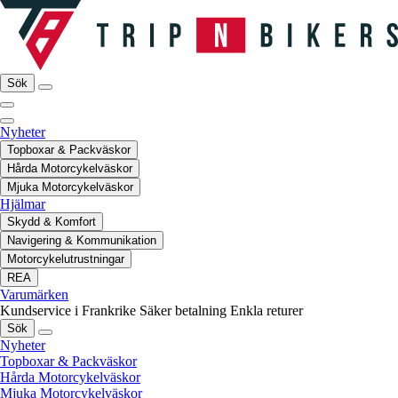
Sök
Nyheter
Topboxar & Packväskor
Hårda Motorcykelväskor
Mjuka Motorcykelväskor
Hjälmar
Skydd & Komfort
Navigering & Kommunikation
Motorcykelutrustningar
REA
Varumärken
Kundservice i Frankrike
Säker betalning
Enkla returer
Sök
Nyheter
Topboxar & Packväskor
Hårda Motorcykelväskor
Mjuka Motorcykelväskor