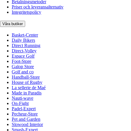
Betalningsmetoder
Priser och leveransalternativ
Integritetspolicy
Våra butiker
Basket-Center
Daily Bikers
Direct Running
Direct-Volley
Espace Golf
Foot-Store
Galop Store
Golf and co
Handball-Store
House of Rugby
La sellerie de Maé
Made in Paradis
Nauti-wave
On-Fight
Padel-Expert
Pecheur-Store
Pet and Garden
Slowood Interior
Smash-Expert