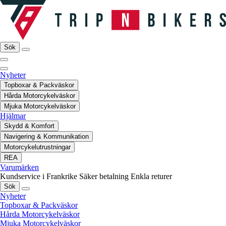
Sök
Nyheter
Topboxar & Packväskor
Hårda Motorcykelväskor
Mjuka Motorcykelväskor
Hjälmar
Skydd & Komfort
Navigering & Kommunikation
Motorcykelutrustningar
REA
Varumärken
Kundservice i Frankrike
Säker betalning
Enkla returer
Sök
Nyheter
Topboxar & Packväskor
Hårda Motorcykelväskor
Mjuka Motorcykelväskor