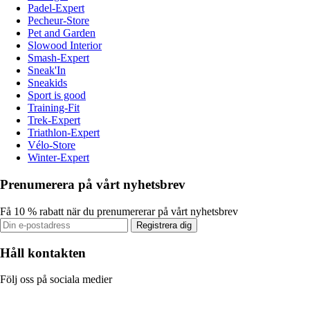
Padel-Expert
Pecheur-Store
Pet and Garden
Slowood Interior
Smash-Expert
Sneak'In
Sneakids
Sport is good
Training-Fit
Trek-Expert
Triathlon-Expert
Vélo-Store
Winter-Expert
Prenumerera på vårt nyhetsbrev
Få 10 % rabatt när du prenumererar på vårt nyhetsbrev
Registrera dig
Håll kontakten
Följ oss på sociala medier