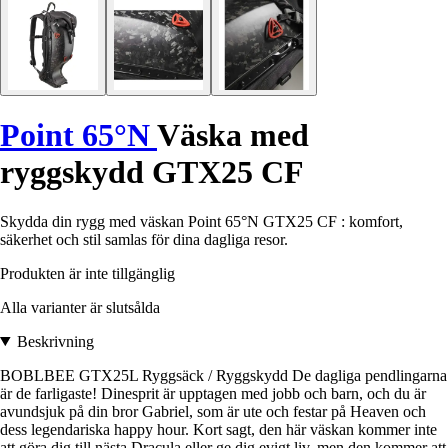
Point 65°N
Väska med
ryggskydd GTX25 CF
Skydda din rygg med väskan Point 65°N GTX25 CF : komfort,
säkerhet och stil samlas för dina dagliga resor.
Produkten är inte tillgänglig
Alla varianter är slutsålda
Beskrivning
BOBLBEE GTX25L Ryggsäck / Ryggskydd De dagliga pendlingarna
är de farligaste! Dinesprit är upptagen med jobb och barn, och du är
avundsjuk på din bror Gabriel, som är ute och festar på Heaven och
dess legendariska happy hour. Kort sagt, den här väskan kommer inte
att göra dig till nästa Dracula eller ge dig evigt liv, men den kommer att