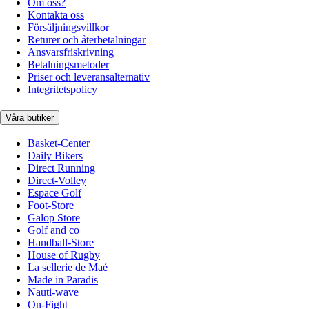
Om oss?
Kontakta oss
Försäljningsvillkor
Returer och återbetalningar
Ansvarsfriskrivning
Betalningsmetoder
Priser och leveransalternativ
Integritetspolicy
Våra butiker
Basket-Center
Daily Bikers
Direct Running
Direct-Volley
Espace Golf
Foot-Store
Galop Store
Golf and co
Handball-Store
House of Rugby
La sellerie de Maé
Made in Paradis
Nauti-wave
On-Fight