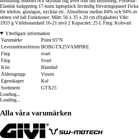
utrustning ombord och skyddar dig även från din utrustning. Fördelar:
Elastisk knäppning 17-tums laptopfack Invändig förvaringspanel Ficka
för telefon, glasögon, nycklar etc. Absorberar mellan 84% och 94% av
stöten vid fall Funktioner: Mått: 56 x 35 x 20 cm (flygkabin) Vikt:
1933 g Världsstandard 16-21 nivå 2 Kapacitet: 25 L Färg: Kolsvart
Ytterligare information
Varumärke
Point 65°N
Leverantörsreferens
BOBGTX25VAMPIRE
Färg
svart
Färg
Svart
Kön
Blandad
Åldersgrupp
Vuxen
Egenskaper
Kol
Sortiment
GTX25
Loading...
Loading...
Alla våra varumärken