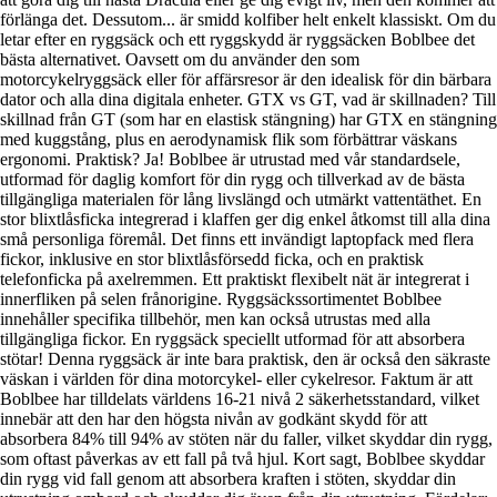
förlänga det. Dessutom... är smidd kolfiber helt enkelt klassiskt. Om du
letar efter en ryggsäck och ett ryggskydd är ryggsäcken Boblbee det
bästa alternativet. Oavsett om du använder den som
motorcykelryggsäck eller för affärsresor är den idealisk för din bärbara
dator och alla dina digitala enheter. GTX vs GT, vad är skillnaden? Till
skillnad från GT (som har en elastisk stängning) har GTX en stängning
med kuggstång, plus en aerodynamisk flik som förbättrar väskans
ergonomi. Praktisk? Ja! Boblbee är utrustad med vår standardsele,
utformad för daglig komfort för din rygg och tillverkad av de bästa
tillgängliga materialen för lång livslängd och utmärkt vattentäthet. En
stor blixtlåsficka integrerad i klaffen ger dig enkel åtkomst till alla dina
små personliga föremål. Det finns ett invändigt laptopfack med flera
fickor, inklusive en stor blixtlåsförsedd ficka, och en praktisk
telefonficka på axelremmen. Ett praktiskt flexibelt nät är integrerat i
innerfliken på selen frånorigine. Ryggsäckssortimentet Boblbee
innehåller specifika tillbehör, men kan också utrustas med alla
tillgängliga fickor. En ryggsäck speciellt utformad för att absorbera
stötar! Denna ryggsäck är inte bara praktisk, den är också den säkraste
väskan i världen för dina motorcykel- eller cykelresor. Faktum är att
Boblbee har tilldelats världens 16-21 nivå 2 säkerhetsstandard, vilket
innebär att den har den högsta nivån av godkänt skydd för att
absorbera 84% till 94% av stöten när du faller, vilket skyddar din rygg,
som oftast påverkas av ett fall på två hjul. Kort sagt, Boblbee skyddar
din rygg vid fall genom att absorbera kraften i stöten, skyddar din