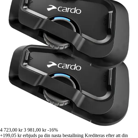
4 723,00 kr
3 981,00 kr
-16%
+199,05 kr
erbjuds pa din nasta bestallning
Krediteras efter att din