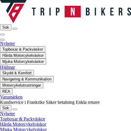
Sök
Nyheter
Topboxar & Packväskor
Hårda Motorcykelväskor
Mjuka Motorcykelväskor
Hjälmar
Skydd & Komfort
Navigering & Kommunikation
Motorcykelutrustningar
REA
Varumärken
Kundservice i Frankrike
Säker betalning
Enkla returer
Sök
Nyheter
Topboxar & Packväskor
Hårda Motorcykelväskor
Mjuka Motorcykelväskor