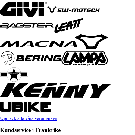
Upptäck alla våra varumärken
Kundservice i Frankrike