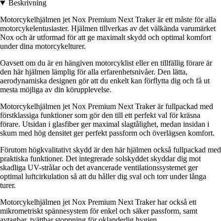
Beskrivning
Motorcykelhjälmen jet Nox Premium Next Traker är ett måste för alla
motorcykelentusiaster. Hjälmen tillverkas av det välkända varumärket
Nox och är utformad för att ge maximalt skydd och optimal komfort
under dina motorcykelturer.
Oavsett om du är en hängiven motorcyklist eller en tillfällig förare är
den här hjälmen lämplig för alla erfarenhetsnivåer. Den lätta,
aerodynamiska designen gör att du enkelt kan förflytta dig och få ut
mesta möjliga av din körupplevelse.
Motorcykelhjälmen jet Nox Premium Next Traker är fullpackad med
förstklassiga funktioner som gör den till ett perfekt val för kräsna
förare. Utsidan i glasfiber ger maximal slagtålighet, medan insidan i
skum med hög densitet ger perfekt passform och överlägsen komfort.
Förutom högkvalitativt skydd är den här hjälmen också fullpackad med
praktiska funktioner. Det integrerade solskyddet skyddar dig mot
skadliga UV-strålar och det avancerade ventilationssystemet ger
optimal luftcirkulation så att du håller dig sval och torr under långa
turer.
Motorcykelhjälmen jet Nox Premium Next Traker har också ett
mikrometriskt spännesystem för enkel och säker passform, samt
avtagbar, tvättbar stoppning för oklanderlig hygien.