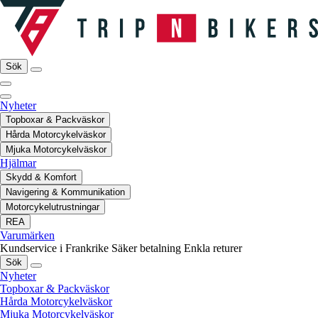
Sök
Nyheter
Topboxar & Packväskor
Hårda Motorcykelväskor
Mjuka Motorcykelväskor
Hjälmar
Skydd & Komfort
Navigering & Kommunikation
Motorcykelutrustningar
REA
Varumärken
Kundservice i Frankrike
Säker betalning
Enkla returer
Sök
Nyheter
Topboxar & Packväskor
Hårda Motorcykelväskor
Mjuka Motorcykelväskor