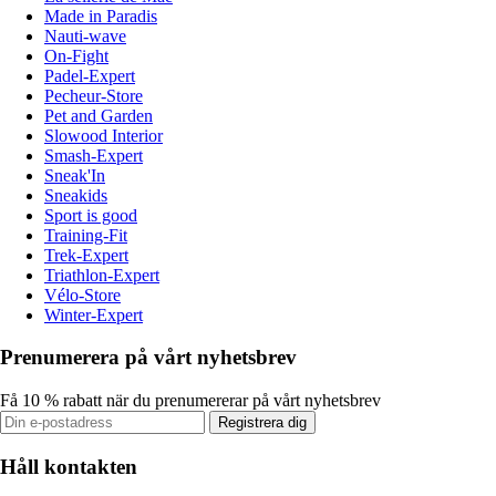
Made in Paradis
Nauti-wave
On-Fight
Padel-Expert
Pecheur-Store
Pet and Garden
Slowood Interior
Smash-Expert
Sneak'In
Sneakids
Sport is good
Training-Fit
Trek-Expert
Triathlon-Expert
Vélo-Store
Winter-Expert
Prenumerera på vårt nyhetsbrev
Få 10 % rabatt när du prenumererar på vårt nyhetsbrev
Registrera dig
Håll kontakten